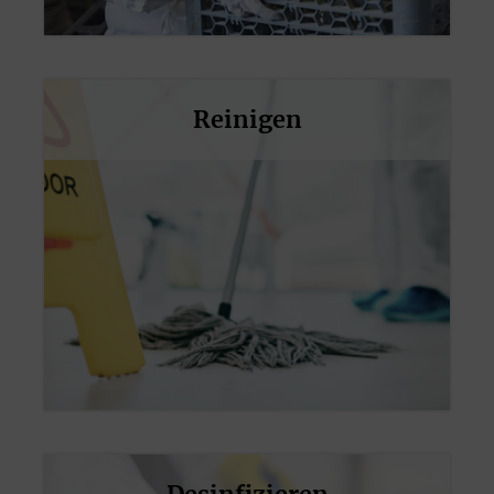
oder Schlieren Dr. Schumacher
Descosept Sensitive 1 Liter Flasche
bietet professionelle
Desinfektionsleistung und höchste
Sicherheit für alle
Reinigen
alkoholbeständigen Oberflächen.