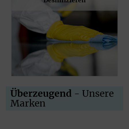
Desinfizieren
Überzeugend
- Unsere
Marken
Slider überspringen
htt