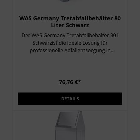
WAS Germany Tretabfallbehälter 80
Liter Schwarz
Der WAS Germany Tretabfallbehälter 80 l
Schwarzist die ideale Lösung für
professionelle Abfallentsorgung in
Gastronomie, Hotellerie und Gewerbe. Mit
seinem großen Fassungsvermögen von 80
Litern bietet er ausreichend Platz für hohe
Abfallmengen und überzeugt durch seine
76,76 €*
robuste Verarbeitung aus langlebigem
Kunststoff. Dank der hygienischen
DETAILS
Tretmechanik lässt sich der Deckel bequem
per Fußpedal öffnen – ohne Handkontakt.
Zwei integrierte Rollen ermöglichen zudem
ein müheloses Verschieben des Behälters,
selbst bei voller Befüllung. Der blaue Deckel