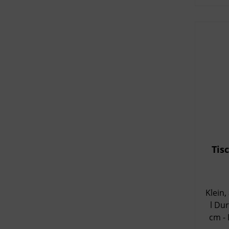
En
Haush
Aufbewah
Ma
Volume
Material
37 cm Inhalt: 50 Abfallbeutel 
Rolle, 
& formstabil I
Küc
Tisc
Klein, aber 
l Durchmesser 12 cm Höhe 18
cm - 