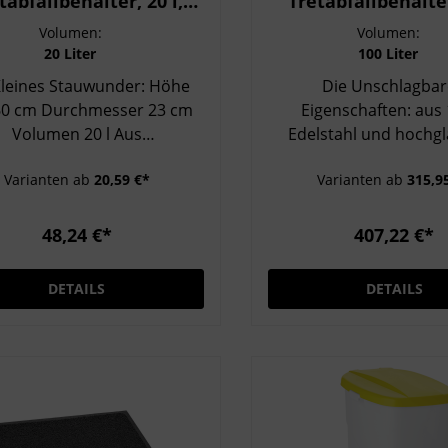
tabfallbehälter, 20 l,
Tretabfallbehälter
Edelstahl 18/0
Edelstahl 18/10, 
Volumen:
Volumen:
Rollen
20 Liter
100 Liter
leines Stauwunder: Höhe
Die Unschlagba
chmesser 23 cm
Eigenschaften: aus 18/10
Volumen 20 l Aus
Edelstahl und hochg
länzenden Edelstahl 18/0
poliert Deckel schließt
Varianten ab
20,59 €*
Varianten ab
315,9
warzen Kunststoffeinsatz
automatisch Fester Stand auf 4
Deckel schließt eigenständig
Gummifüßen Bewegbar durch 2
Rollen für die Verwendung von
48,24 €*
407,22 €*
handelsüblichen Mül
geeignet
DETAILS
DETAILS