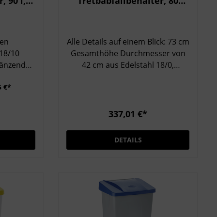
, 90 l,
Tretbabfallbehälter, 80
mit 2
Liter, Edelstahl 18/10
ren
Alle Details auf einem Blick: 73 cm
Gesamthöhe Durchmesser von
länzend
42 cm aus Edelstahl 18/0,
hochglänzend automatische
5 €*
Schließfunktion des Deckels
herausnehmbarer, verzinkter
Eimer mit Tragebügel seitliche
337,01 €*
ltüten
Trageösen Volumen 80 l
DETAILS