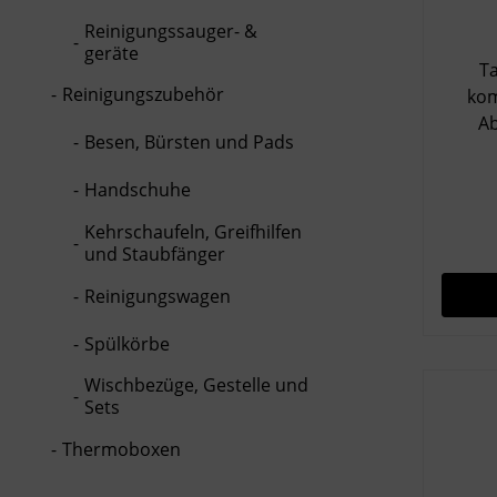
grau,
Reinigungssauger- &
geräte
Ta
Reinigungszubehör
kom
Abf
Besen, Bürsten und Pads
Abf
Fassu
Handschuhe
eig
Abf
Kehrschaufeln, Greifhilfen
und Staubfänger
o
komp
Reinigungswagen
optim
sor
Spülkörbe
hygi
Wischbezüge, Gestelle und
R
Sets
zuverl
Mater
Thermoboxen
di
Sta