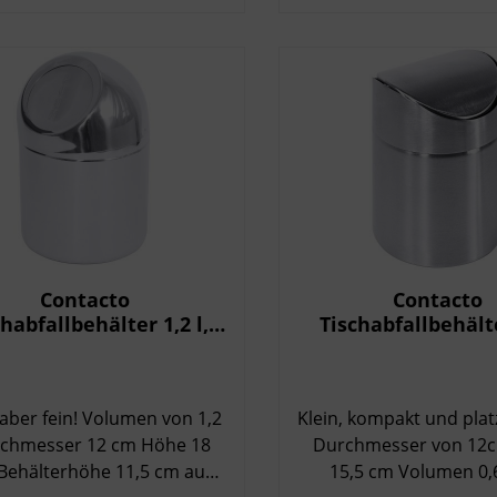
tnahme, spart Platz im
alt oder Betrieb und sorgt
für eine ordentliche
rung. Produktdetails
rke: Tapira Serie: Pur
n: 6 Liter Farbe: Grau
stärke: 5 my Maße: 31 ×
pro
Gesamt 40 Rollen Reißfest
deal für Bad, Büro,
he & kleine Abfalleimer
Contacto
Contacto
habfallbehälter 1,2 l,
Tischabfallbehält
Edelstahl
Schwingdeckel 0
Edelstahl 18
fein! Volumen von 1,2
Klein, kompakt und pla
Durchmesser von 12cm H
Behälterhöhe 11,5 cm aus
15,5 cm Volumen 0,6 l aus