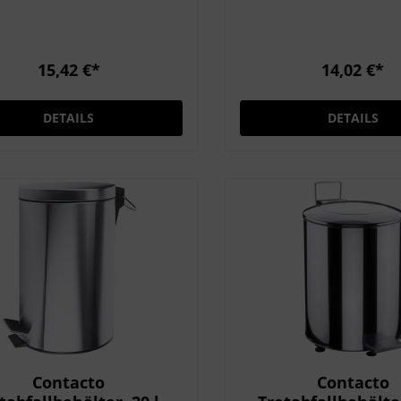
ahl, hochglänzend Klappe
Edelstahl 18/0 seidenmatt
kel ausgestattet
gebürstet mit nützlichem
mit Bajonettverschluss
Schwingdecke
15,42 €*
14,02 €*
DETAILS
DETAILS
Contacto
Contacto