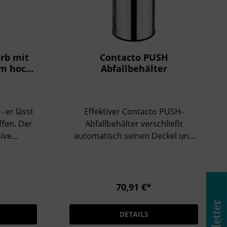
rb mit
Contacto PUSH
m hoch,
Abfallbehälter
- er lässt
Effektiver Contacto PUSH-
fen. Der
Abfallbehälter verschließt
sive
automatisch seinen Deckel und
o. Alle
verhindert so, dass
m Blick:
unangenehme Gerüche
austreten. Alle Eigenschaften auf
einen Blick: Klappe mit
70,91 €*
Federmechanismus
erzinktem
Innenbehälter ausgestattet mit
DETAILS
Tragebügel aus verzinktem