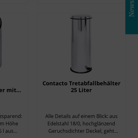
Newsletter
Stahlblech aus Edelstahl 18/0,
hochglänzend Durchmesser: 30
cm Gesamthöhe: 63 cm
Nutzinhalt: 24 l
Contacto Tretabfallbehälter
er mit
25 Liter
,6 l,
/0
tzsparend:
Alle Details auf einem Blick: aus
öhe
Edelstahl 18/0, hochglänzend
Geruchsdichter Deckel, geht