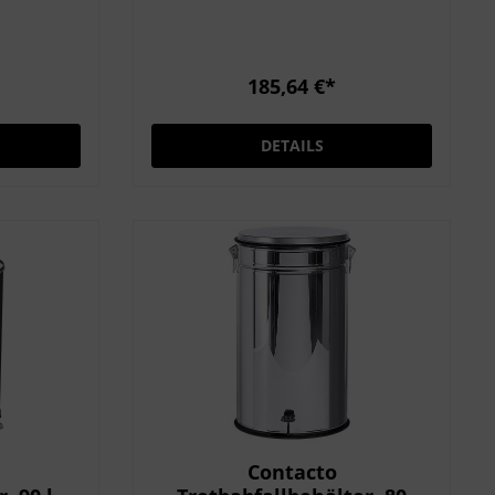
eigenständig zu
herausnehmbarer, verzinkter
l
Eimer mit Tragebügel
Durchmesser 25 cm
185,64 €*
Gesamthöhe 73 cm Volumen 25 l
DETAILS
Contacto