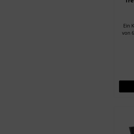
Tre
Ein K
von 60 cm Dur
hochg
Sch