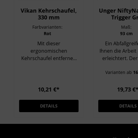
Vikan Kehrschaufel,
Unger NiftyN
330 mm
Trigger Gr
Farbvarianten:
Maß:
Rot
93 cm
Mit dieser
Ein Abfallgreif
ergonomischen
Ihnen die Arbeit
Kehrschaufel entfernen
erleichtert. De
Sie
Nifty Nabber® 
Varianten ab
16
Lebensmittelrückstände
Griff erspart
und Staub von Fußböden
dauerhaftes Bü
und Arbeitsflächen
ist somit schon
10,21 €*
19,73 €
mühelos. Die Schaufel ist
Ihre Gesundhei
robust, langlebig und
langlebiges und 
DETAILS
DETAILS
sichert besonders in der
Design bietet Ih
Lebensmittelindustrie
optimale Unters
eine einfache Reinigung.
360° kompl
Die Kehrschaufel kann
rotierbarer Gr