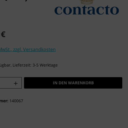
is:
 €
 MwSt., zzgl. Versandkosten
ügbar, Lieferzeit: 3-5 Werktage
Anzahl: Gib den gewünschten Wert ein o
IN DEN WARENKORB
mer:
140067