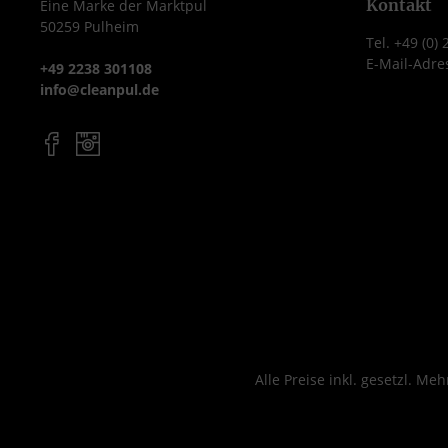
mit den Handfegern von
Leicht, schont 
Kontakt
Eine Marke der Marktpul
50259 Pulheim
Vikan eingesetzt werden.
Rücken Stabil und
Tel. +49 (0)
rostfrei Aus
E-Mail-Adre
+49 2238 301108
hochwertigem Ku
info@cleanpul.de
mit Glas verstärkt 
Gewichte bis 
Ausgestattet mi
Magnet für D
Münzen, et
Alle Preise inkl. gesetzl. Me