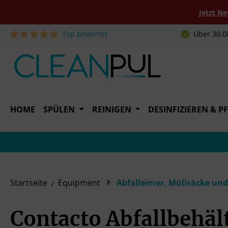
Jetzt N
Top bewertet
Über 30.0
 Hauptinhalt springen
Zur Suche springen
Zur Hauptnavigation springen
HOME
SPÜLEN
REINIGEN
DESINFIZIEREN & P
Startseite
Equipment
Abfalleimer, Müllsäcke u
Contacto Abfallbehält