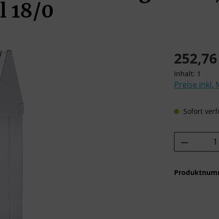
l 18/0
Regulärer Pre
252,76
Inhalt:
1
Preise inkl.
Sofort verf
Produkt 
Produktnum