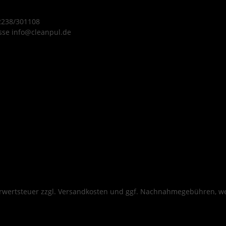
Arm und
 2238/301108
sse info@cleanpul.de
nststoff
Hält
4,5 kg
t einem
osen,
c.
hrwertsteuer zzgl.
Versandkosten
und ggf. Nachnahmegebühren, we