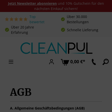
Jetzt Newsletter abonnieren
und 10% Gutschein für den
nächsten Einkauf sichern!
Top
Über 30.000
Zum Hauptinhalt springen
bewertet
Bestellungen
Über 20 Jahre
Schnelle Lieferung
Erfahrung
0,00 €*
AGB
A. Allgemeine Geschäftsbedingungen (AGB)