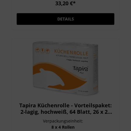
hochfunktionell Für den direkten
33,20 €*
Lebensmittelkontakt zugelassen
Ausgezeichnet mit dem EU-Ecolabel und
DETAILS
Nord Swan Umweltzeichen 51 Blatt pro
Rolle
Tapira Küchenrolle - Vorteilspaket:
2-lagig, hochweiß, 64 Blatt, 26 x 24
cm, 8 x 4 Rollen 8 x 4 Rollen
Verpackungseinheit:
8 x 4 Rollen