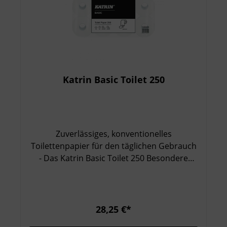
Katrin Basic Toilet 250
Zuverlässiges, konventionelles
Toilettenpapier für den täglichen Gebrauch
- Das Katrin Basic Toilet 250 Besondere
Eigenschaften: 250 Blatt - 29 m 2-lagig,
naturweiß Gutes, saugfähiges Papier für
maximalen Komfort Zertifiziert mit dem EU-
Ecolabel und Nordic Swan insgesamt 64
28,25 €*
Rollen (8 x 8)