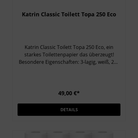
Katrin Classic Toilett Topa 250 Eco
Katrin Classic Toilett Topa 250 Eco, ein
starkes Toilettenpapier das überzeugt!
Besondere Eigenschaften: 3-lagig, weiß, 250
Blatt Qualitativ hochwertige konventionelle
Toilettenpapierrollen Weiches, saugfähiges
Papier für maximalen Komfort Geeignet für
alle öffentlichen Bereichen Zertifiziert mit
49,00 €*
EU-Ecolabel und Nordic Swan
DETAILS