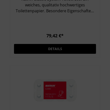
weiches, qualitativ hochwertiges
Toilettenpapier. Besondere Eigenschaften:
2-lagig, weiß Sehr große Rollen mit rund 800
Blatt Zertifiziert mit dem EU-Ecolabel und
Nordic Swan Effiziente Einzelausgabe der
Blätter verringert den Verbrauch Karton =
79,42 €*
36 Rollen
DETAILS