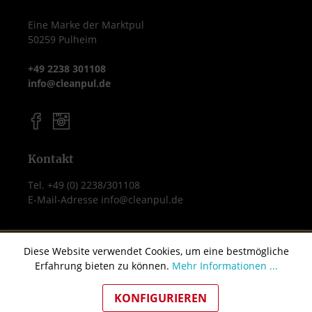
Rollen (64 Rollen) Umweltfreundlich &
ressourcenschonend Ideal für Büro, Hotel,
Eine Marke der Marktpul
Praxis & gepflegte private Waschräume
50259 Pulheim
Schonend, weich & dennoch reißfest Die
dreilagige Struktur sorgt für einen guten
+49 2238 301108
Mix aus Saugkraft, Komfort und Stabilität.
info@cleanpul.de
Das Tapira Top Recycling-Toilettenpapier ist
ideal für anspruchsvolle Waschräume, die
Wert auf Nachhaltigkeit und Komfort
zugleich legen – ob im Hotel, Büro, Praxis
Kontakt
oder Privathaushalt. Effiziente Großpackung
– ideal für Vielverbrauch Die
Tel. +49 (0) 2238/301108
E-Mail-Adresse info@cleanpul.de
Verpackungseinheit von 8 × 8 Rollen (64
Rollen) bietet eine praktische und
wirtschaftliche Bevorratung für
Shopservice
Waschräume mit regelmäßigem Bedarf.
Diese Website verwendet Cookies, um eine bestmögliche
Erfahrung bieten zu können.
Mehr Informationen ...
Jede Rolle bietet dank 250 Blatt eine lange
AGB
Laufzeit, wodurch Verbrauch und
Versand & Zahlung
KONFIGURIEREN
Wechselintervalle reduziert werden.