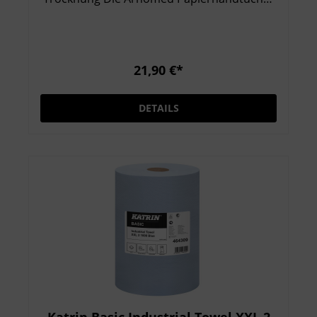
in natur mit einer Größe von 25 × 23 cm
bieten hochwertige und effiziente
Handtrocknung für unterschiedlichste
Einsatzbereiche. Dank der V-Falz sind die
21,90 €*
Tücher ideal für alle gängigen Spender und
ermöglichen eine hygienische
DETAILS
Einzelentnahme. Saugstark, wirtschaftlich &
umweltbewusst Die Einmalhandtücher
bestehen aus saugstarkem Papier und
trocknen Hände zuverlässig und schnell.
Ihre Naturfarbe wirkt besonders
umweltfreundlich und ist ideal für Betriebe,
die Wert auf eine nachhaltige Optik legen.
Die effiziente Faltung reduziert den
Verbrauch und sorgt für einen sparsamen
Einsatz. Vielseitig einsetzbar Die Arnomed
Papierhandtücher eignen sich perfekt für
Waschräume in Arztpraxen,