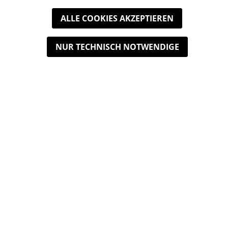
Kundeninformation
ALLE COOKIES AKZEPTIEREN
Widerrufsrecht
NUR TECHNISCH NOTWENDIGE
Unternehmen
Datenschutz
Impressum
Newsletter
Über CleanPul
Alle Preise inkl. gesetzl. Mehrwertsteuer zzgl.
Versandkosten
und ggf. Nachnahmegebühren, wenn nicht anders
angegeben.