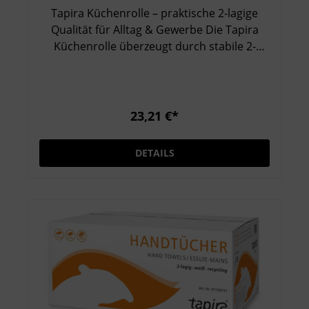
Tapira Küchenrolle – praktische 2-lagige
Qualität für Alltag & Gewerbe Die Tapira
Küchenrolle überzeugt durch stabile 2-
lagige Verarbeitung und eine angenehm
weiche, hochweiße Papierstruktur. Sie
eignet sich ideal zum schnellen Aufwischen
von Flüssigkeiten, Reinigen von Oberflächen
23,21 €*
oder für vielseitige Arbeiten im Haushalt
und der Gastronomie. Zuverlässige
DETAILS
Saugkraft bei jedem Einsatz Die
Kombination aus zwei robusten Papierlagen
sorgt für gute Reißfestigkeit und
verlässliche Aufnahme von Feuchtigkeit und
Schmutz. Das großzügige Blattformat von
26 × 24 cm ermöglicht besonders effizienten
Einsatz pro Blatt. Vorteilspaket für
Vielnutzer Mit 8 × 4 Rollen (32 Rollen) ist
dieses Vorteilspaket ideal für Haushalte,