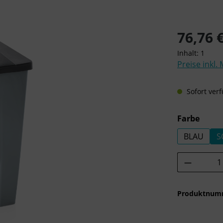
Regulärer Pre
76,76 
Inhalt:
1
Preise inkl.
Sofort verf
ausw
Farbe
BLAU
S
Produkt 
Produktnum