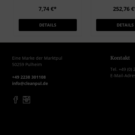
cm und einer Höhe von
Schwingdeck
7,74 €*
252,76 €
ca. 1 cm ist sie kompakt
hochglänzende
und dennoch effektiv in
Edelstahl ausgestattet
DETAILS
DETAILS
der Schmutzaufnahme.
mit unempfindl
Gefertigt aus robuster
kratzfest
PVC-Oberfläche und
Oberflächenst
einem
Bodenrand 
rutschhemmenden
Gummiring ges
Kontakt
Eine Marke der Marktpul
50259 Pulheim
Schaumstoffrücken,
Breite: 40 cm Tiefe: 30 cm
Tel. +49 (0)
bleibt die Matte auch bei
Gesamthöhe: 
E-Mail-Adre
+49 2238 301108
intensiver Nutzung stabil
info@cleanpul.de
an Ort und Stelle. Sie
nimmt Staub und
Schmutzpartikel
zuverlässig auf und
verhindert, dass diese in
die Innenräume getragen
werden. Dank der