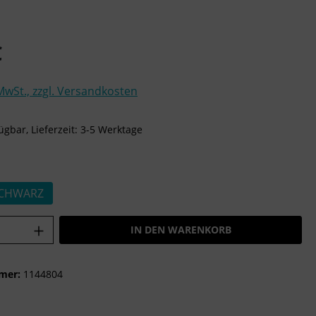
is:
€
 MwSt., zzgl. Versandkosten
ügbar, Lieferzeit: 3-5 Werktage
ählen
CHWARZ
Anzahl: Gib den gewünschten Wert ein o
IN DEN WARENKORB
mer:
1144804