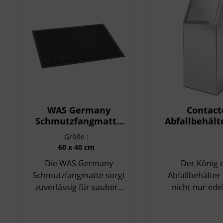
WAS Germany
Contact
Schmutzfangmatte
Abfallbehält
60 x 40 cm
Schwingdeckel
Größe :
88 cm ho
60 x 40 cm
Edelstahl 
Die WAS Germany
Der König 
Schmutzfangmatte sorgt
Abfallbehälter 
zuverlässig für saubere
nicht nur ede
und sichere
sondern ist er
Eingangsbereiche. Mit
Details des Co
einer Größe von 60 × 40
Abfallbehälte