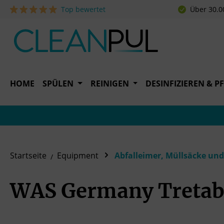
Top bewertet
Über 30.0
 Hauptinhalt springen
Zur Suche springen
Zur Hauptnavigation springen
HOME
SPÜLEN
REINIGEN
DESINFIZIEREN & P
Startseite
Equipment
Abfalleimer, Müllsäcke u
WAS Germany Tretabf