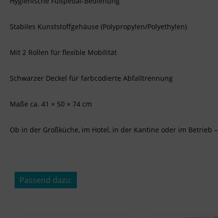
Hygienische Fußpedal-Bedienung
Stabiles Kunststoffgehäuse (Polypropylen/Polyethylen)
Mit 2 Rollen für flexible Mobilität
Schwarzer Deckel für farbcodierte Abfalltrennung
Maße ca. 41 × 50 × 74 cm
Ob in der Großküche, im Hotel, in der Kantine oder im Betrieb 
Passend dazu:
Produktgalerie überspringen