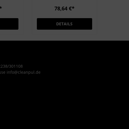
el:
Boden nicht perforiert,
*
78,64 €*
s 18/0
damit nichts durch fällt
Durchmesser: 25 cm
DETAILS
icher,
Höhe: 50 cm
er
ruktur
mit
chützt
 2238/301108
88 cm
sse info@cleanpul.de
Volumen: 70 l