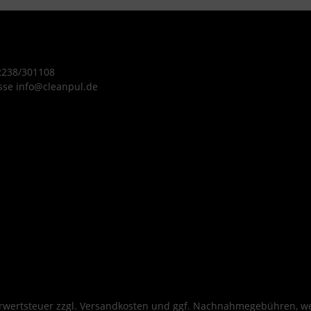
 2238/301108
sse info@cleanpul.de
hrwertsteuer zzgl.
Versandkosten
und ggf. Nachnahmegebühren, we