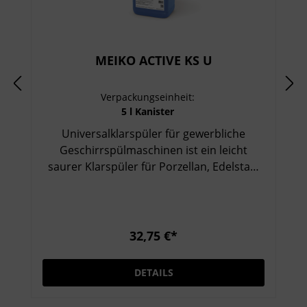
MEIKO ACTIVE KS U
Verpackungseinheit:
5 l Kanister
Universalklarspüler für gewerbliche
Geschirrspülmaschinen ist ein leicht
saurer Klarspüler für Porzellan, Edelstahl
und Kunststoff gewährleistet rasche
Trocknung des Geschirrs ist wirtschaftlich,
zeichnet sich durch gutes
Benetzungsvermögen aus und besitzt eine
32,75 €*
schaumreduzierende Wirkung liefert
optimale Spülergebnisse in Verbindung
DETAILS
mit MEIKO ACTIVE Reinigern