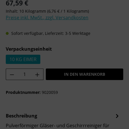
Regulärer Preis:
67,59 €
Inhalt:
10 Kilogramm
(6,76 € / 1 Kilogramm)
Preise inkl. MwSt., zzgl. Versandkosten
Sofort verfügbar, Lieferzeit: 3-5 Werktage
auswählen
Verpackungseinheit
10 KG EIMER
Produkt Anzahl: Gib den gewünschten Wer
IN DEN WARENKORB
Produktnummer:
9020059
Beschreibung
Pulverförmiger Gläser- und Geschirrreiniger für