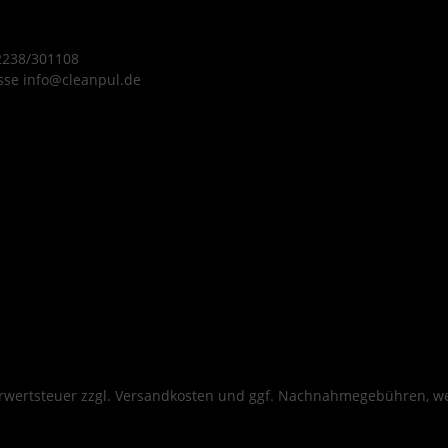
 2238/301108
sse info@cleanpul.de
hrwertsteuer zzgl.
Versandkosten
und ggf. Nachnahmegebühren, we