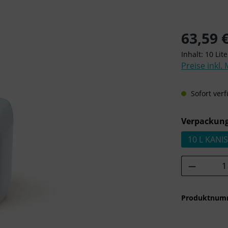
Regulärer Pre
63,59 
Inhalt:
10 Lit
Preise inkl.
Sofort verf
Verpackung
10 L KANI
Produkt 
Produktnum