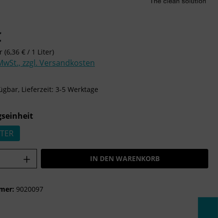
is:
€
er
(6,36 € / 1 Liter)
 MwSt., zzgl. Versandkosten
ügbar, Lieferzeit: 3-5 Werktage
auswählen
seinheit
STER
Anzahl: Gib den gewünschten Wert ein o
IN DEN WARENKORB
mer:
9020097