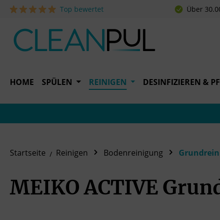
Top bewertet
Über 30.0
 Hauptinhalt springen
Zur Suche springen
Zur Hauptnavigation springen
HOME
SPÜLEN
REINIGEN
DESINFIZIEREN & P
Startseite
Reinigen
Bodenreinigung
Grundrein
MEIKO ACTIVE Grund