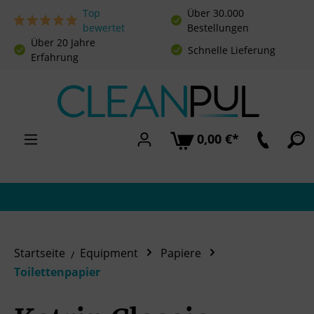
Top
Über 30.000
Zum Hauptinhalt springen
bewertet
Bestellungen
Über 20 Jahre
Schnelle Lieferung
Erfahrung
0,00 €*
Startseite
Equipment
Papiere
Toilettenpapier