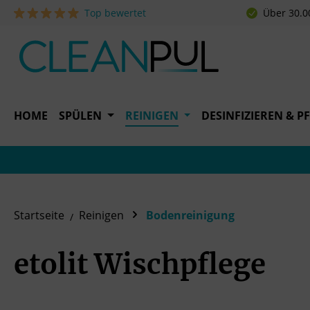
Top bewertet
Über 30.0
 Hauptinhalt springen
Zur Suche springen
Zur Hauptnavigation springen
HOME
SPÜLEN
REINIGEN
DESINFIZIEREN & P
Startseite
Reinigen
Bodenreinigung
etolit Wischpflege