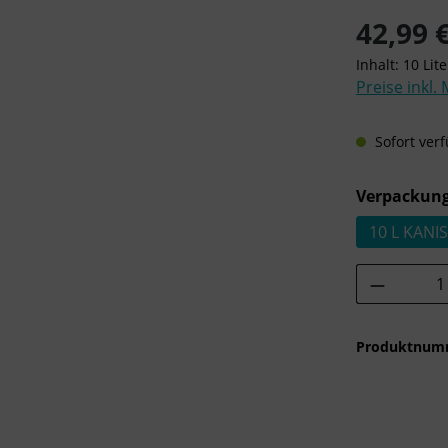
Regulärer Pre
42,99 
Inhalt:
10 Lit
Preise inkl.
Sofort verf
Verpackung
10 L KANI
Produkt 
Produktnum