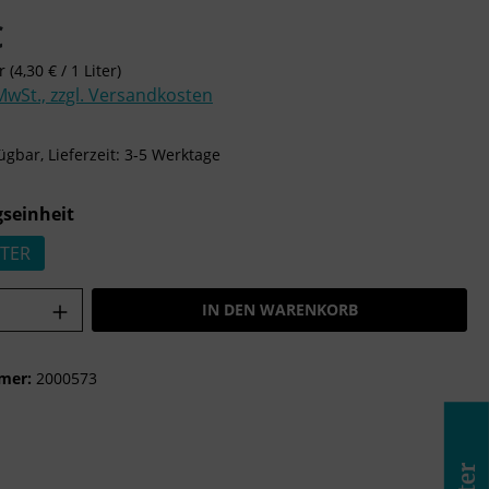
is:
€
er
(4,30 € / 1 Liter)
 MwSt., zzgl. Versandkosten
ügbar, Lieferzeit: 3-5 Werktage
auswählen
seinheit
STER
Anzahl: Gib den gewünschten Wert ein o
IN DEN WARENKORB
mer:
2000573