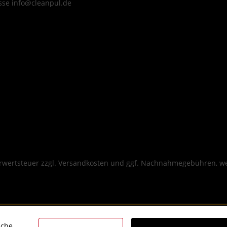
sse info@cleanpul.de
hrwertsteuer zzgl.
Versandkosten
und ggf. Nachnahmegebühren, we
iche