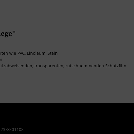
lege"
ten wie PVC, Linoleum, Stein
en
mutzabweisenden, transparenten, rutschhemmenden Schutzfilm
 2238/301108