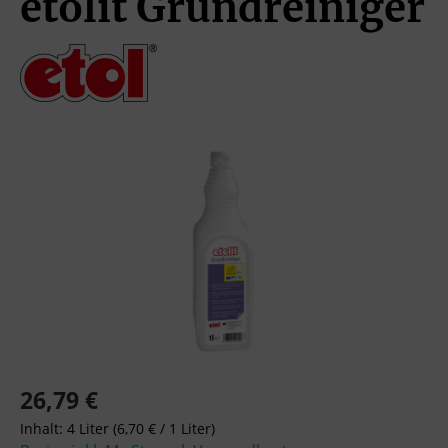
etolit Grundreiniger
Bildergalerie überspringen
Regulärer Preis:
26,79 €
Inhalt:
4 Liter
(6,70 € / 1 Liter)