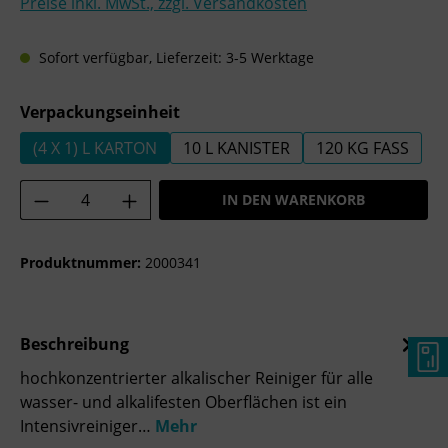
Preise inkl. MwSt., zzgl. Versandkosten
Sofort verfügbar, Lieferzeit: 3-5 Werktage
auswählen
Verpackungseinheit
(4 X 1) L KARTON
10 L KANISTER
120 KG FASS
Produkt Anzahl: Gib den gewünschten Wer
IN DEN WARENKORB
Produktnummer:
2000341
Beschreibung
hochkonzentrierter alkalischer Reiniger für alle
wasser- und alkalifesten Oberflächen ist ein
Intensivreiniger…
Mehr