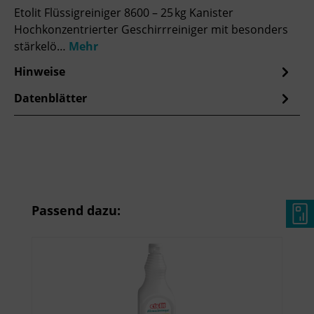
Etolit Flüssigreiniger 8600 – 25 kg Kanister
Hochkonzentrierter Geschirrreiniger mit besonders
stärkelö…
Mehr
Hinweise
Datenblätter
Produktgalerie überspringen
Passend dazu: