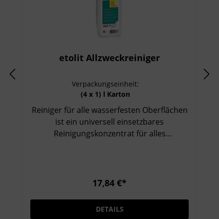
etolit Allzweckreiniger
Verpackungseinheit:
(4 x 1) l Karton
Reiniger für alle wasserfesten Oberflächen
ist ein universell einsetzbares
Reinigungskonzentrat für alles
Abwaschbare wie Fußböden, geflieste
Wände, Geräte, Kühlräume und
Arbeitsflächen wirkt fettlösend, reinigt
kraftvoll und schonend sorgt für
17,84 €*
Sauberkeit und hygienische Frische
DETAILS