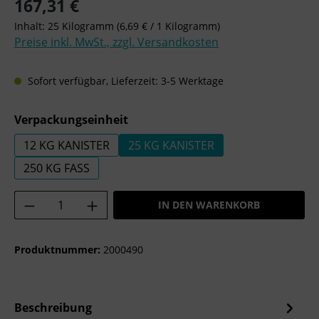
Regulärer Preis:
167,31 €
Inhalt:
25 Kilogramm
(6,69 € / 1 Kilogramm)
Preise inkl. MwSt., zzgl. Versandkosten
Sofort verfügbar, Lieferzeit: 3-5 Werktage
auswählen
Verpackungseinheit
12 KG KANISTER
25 KG KANISTER
250 KG FASS
Produkt Anzahl: Gib den gewünschten Wer
IN DEN WARENKORB
Produktnummer:
2000490
Beschreibung