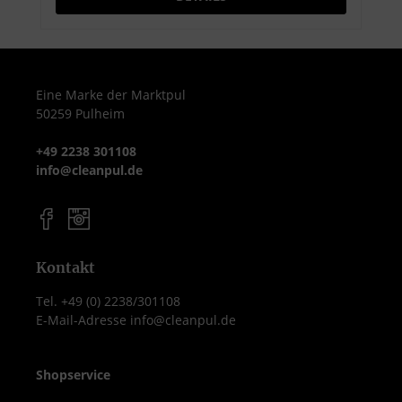
schaumreduzierende Wirkung aus liefert
optimale Spülergebnisse in Verbindung
mit etolit Reinigern
Eine Marke der Marktpul
50259 Pulheim
+49 2238 301108
info@cleanpul.de
Kontakt
Tel. +49 (0) 2238/301108
E-Mail-Adresse info@cleanpul.de
Shopservice