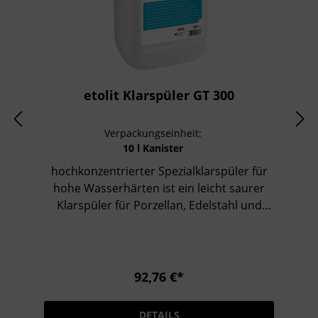
etolit Klarspüler GT 300
Verpackungseinheit:
10 l Kanister
hochkonzentrierter Spezialklarspüler für
hohe Wasserhärten ist ein leicht saurer
Klarspüler für Porzellan, Edelstahl und
Kunststoff ist für hohe Wasserhärten
besonders geeignet vermeidet
Kalkablagerungen im Boiler, in der
Nachspülleitung und in der Klarspülzone
92,76 €*
zeichnet sich durch gutes
Benetzungsvermögen und
DETAILS