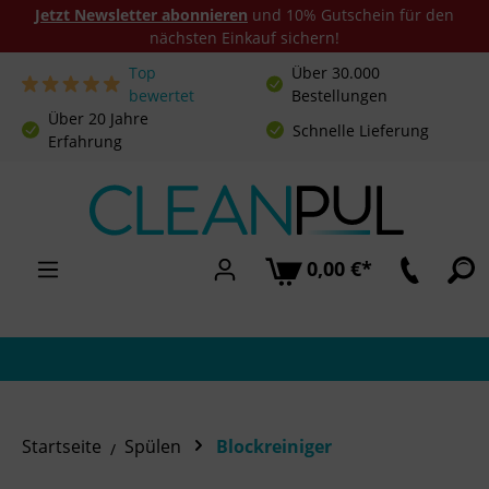
Jetzt Newsletter abonnieren
und 10% Gutschein für den
nächsten Einkauf sichern!
Top
Über 30.000
Zum Hauptinhalt springen
bewertet
Bestellungen
Über 20 Jahre
Schnelle Lieferung
Erfahrung
0,00 €*
Startseite
Spülen
Blockreiniger