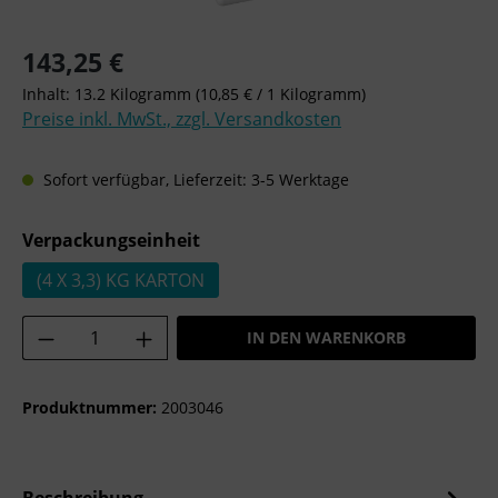
Regulärer Preis:
143,25 €
Inhalt:
13.2 Kilogramm
(10,85 € / 1 Kilogramm)
Preise inkl. MwSt., zzgl. Versandkosten
Sofort verfügbar, Lieferzeit: 3-5 Werktage
auswählen
Verpackungseinheit
(4 X 3,3) KG KARTON
Produkt Anzahl: Gib den gewünschten Wer
IN DEN WARENKORB
Produktnummer:
2003046
Beschreibung