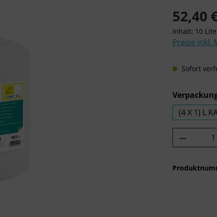
Regulärer Pre
52,40 
Inhalt:
10 Lit
Preise inkl.
Sofort verf
Verpackung
(4 X 1) L 
Produkt 
Produktnum