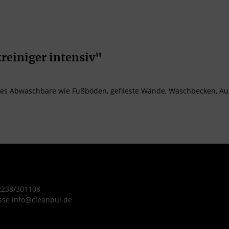
reiniger intensiv"
 alles Abwaschbare wie Fußböden, geflieste Wände, Waschbecken, A
 2238/301108
sse info@cleanpul.de