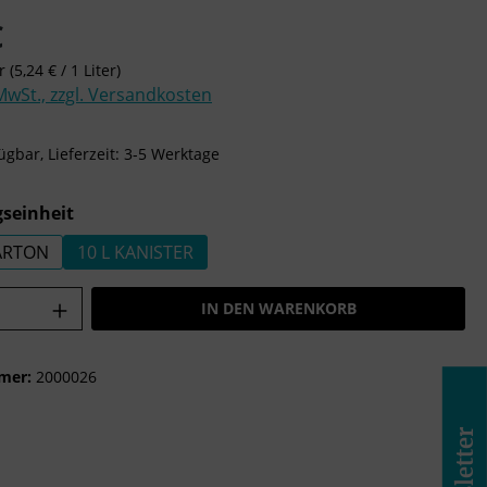
is:
€
er
(5,24 € / 1 Liter)
 MwSt., zzgl. Versandkosten
ügbar, Lieferzeit: 3-5 Werktage
auswählen
seinheit
KARTON
10 L KANISTER
Anzahl: Gib den gewünschten Wert ein o
IN DEN WARENKORB
mer:
2000026
Newsletter