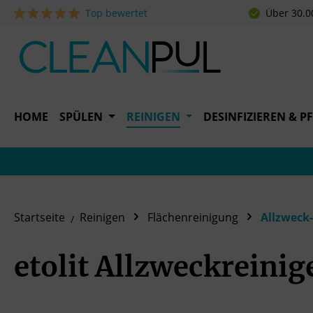
Top bewertet
Über 30.0
 Hauptinhalt springen
Zur Suche springen
Zur Hauptnavigation springen
HOME
SPÜLEN
REINIGEN
DESINFIZIEREN & P
Startseite
Reinigen
Flächenreinigung
Allzweck-
etolit Allzweckreinig