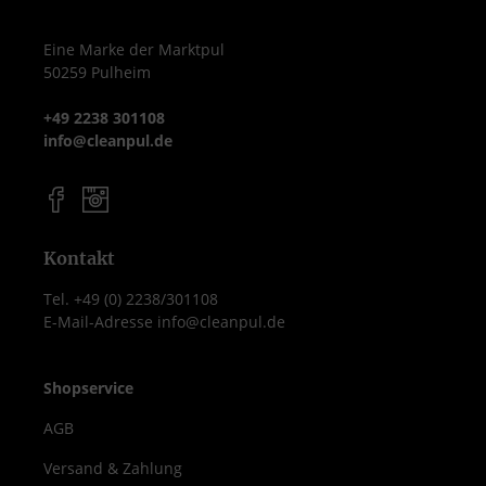
Abstellen oder als mobiles Ablagesystem.
So können Sie den Wagen optimal an Ihre
Eine Marke der Marktpul
50259 Pulheim
individuellen Anforderungen anpassen.
Produktmerkmale Material: Edelstahl
+49 2238 301108
Maße: 70,5 x 41 x 84 cm Borde: 2 stabile
info@cleanpul.de
Ablageflächen Rollen: 4 Lenkrollen, 2
davon mit Feststellbremse Design:
Modern, funktional und pflegeleicht
Einsatzbereich: Gastronomie, Hotellerie,
Küche, Wohnbereich Vorteile Robuste
Kontakt
Konstruktion für dauerhaften Einsatz
Tel. +49 (0) 2238/301108
Leichtgängige Mobilität dank hochwertiger
E-Mail-Adresse info@cleanpul.de
Rollen Zwei geräumige Borde für flexibles
Servieren und Abstellen Pflegeleicht durch
Edelstahl-Oberflächen Vielseitig einsetzbar
Shopservice
in unterschiedlichen Bereichen Der
AGB
Servierwagen von WAS Germany
kombiniert Qualität, Design und
Versand & Zahlung