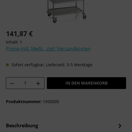
Regulärer Preis:
141,87 €
Inhalt:
1
Preise inkl. MwSt., zzgl. Versandkosten
Sofort verfügbar, Lieferzeit: 3-5 Werktage
Produkt Anzahl: Gib den gewünschten Wer
IN DEN WARENKORB
Produktnummer:
1950005
Beschreibung