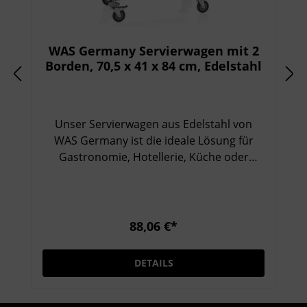
WAS Germany Servierwagen mit 2
Borden, 70,5 x 41 x 84 cm, Edelstahl
Unser Servierwagen aus Edelstahl von
WAS Germany ist die ideale Lösung für
Gastronomie, Hotellerie, Küche oder
Wohnbereiche. Er verbindet Langlebigkeit,
Mobilität und modernes Design. Dank der
stabilen Borde und leichtgängigen Rollen
lässt sich der Wagen mühelos
88,06 €*
transportieren, während er gleichzeitig
ausreichend Platz für Speisen, Getränke
DETAILS
oder Küchenutensilien bietet. Besonders
praktisch: Die beiden Borde bieten flexible
Nutzungsmöglichkeiten – zum Servieren,