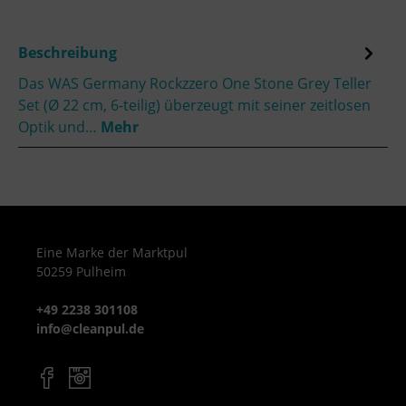
Beschreibung
Das WAS Germany Rockzzero One Stone Grey Teller
Set (Ø 22 cm, 6-teilig) überzeugt mit seiner zeitlosen
Optik und…
Mehr
Eine Marke der Marktpul
50259 Pulheim
+49 2238 301108
info@cleanpul.de