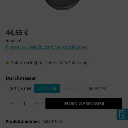
Regulärer Preis:
44,55 €
Inhalt:
6
Preise inkl. MwSt., zzgl. Versandkosten
Sofort verfügbar, Lieferzeit: 3-5 Werktage
auswählen
Durchmesser
Ø 17,5 CM
Ø 22 CM
Ø 28 CM
Ø 33 CM
(DIESE OPTION IST ZURZEIT 
Produkt Anzahl: Gib den gewünschten Wer
IN DEN WARENKORB
Produktnummer:
452201022