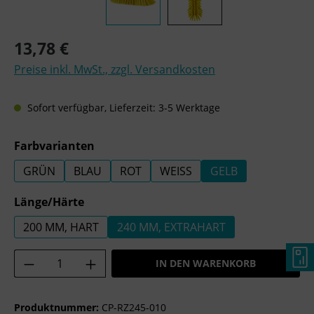
Regulärer Preis:
13,78 €
Preise inkl. MwSt., zzgl. Versandkosten
Sofort verfügbar, Lieferzeit: 3-5 Werktage
auswählen
Farbvarianten
GRÜN
BLAU
ROT
WEISS
GELB
auswählen
Länge/Härte
200 MM, HART
240 MM, EXTRAHART
Produkt Anzahl: Gib den gewünschten Wer
IN DEN WARENKORB
Produktnummer:
CP-RZ245-010