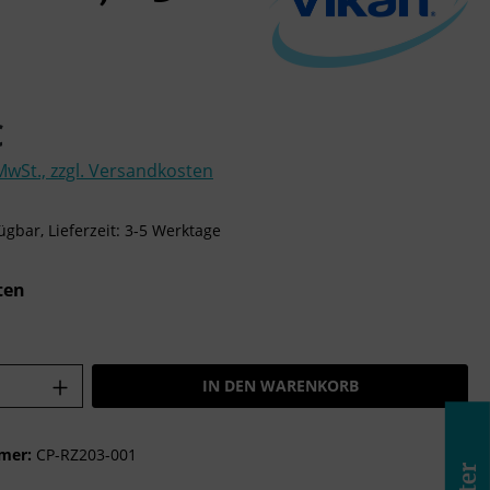
is:
€
 MwSt., zzgl. Versandkosten
ügbar, Lieferzeit: 3-5 Werktage
auswählen
ten
Anzahl: Gib den gewünschten Wert ein o
IN DEN WARENKORB
mer:
CP-RZ203-001