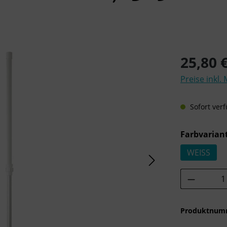
Regulärer Pre
25,80 
Preise inkl.
Sofort verf
Farbvarian
WEISS
Produkt 
Produktnum