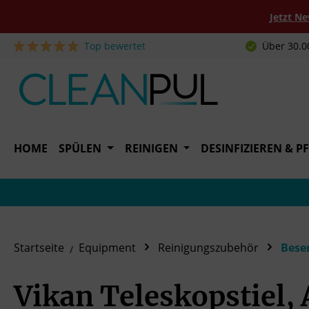
Jetzt N
Top bewertet
Über 30.0
 Hauptinhalt springen
Zur Suche springen
Zur Hauptnavigation springen
HOME
SPÜLEN
REINIGEN
DESINFIZIEREN & P
Startseite
Equipment
Reinigungszubehör
Bese
Vikan Teleskopstiel