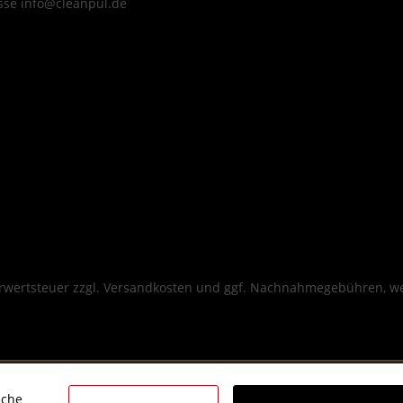
sse info@cleanpul.de
hrwertsteuer zzgl.
Versandkosten
und ggf. Nachnahmegebühren, we
iche