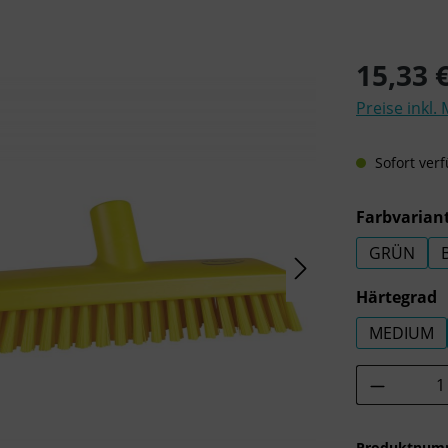
Regulärer Pre
15,33 
Preise inkl.
Sofort verf
Farbvarian
GRÜN
a
Härtegrad
MEDIUM
Produkt 
Produktnum