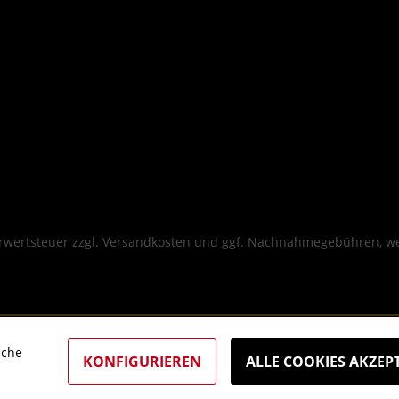
hrwertsteuer zzgl.
Versandkosten
und ggf. Nachnahmegebühren, we
iche
KONFIGURIEREN
ALLE COOKIES AKZEP