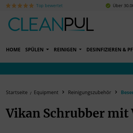
Top bewertet
Über 30.0
 Hauptinhalt springen
Zur Suche springen
Zur Hauptnavigation springen
HOME
SPÜLEN
REINIGEN
DESINFIZIEREN & P
Startseite
Equipment
Reinigungszubehör
Bese
Vikan Schrubber mit