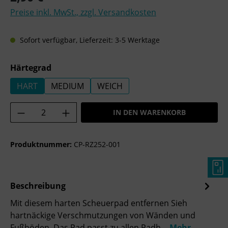
Preise inkl. MwSt., zzgl. Versandkosten
Sofort verfügbar, Lieferzeit: 3-5 Werktage
auswählen
Härtegrad
HART
MEDIUM
WEICH
Produkt Anzahl: Gib den gewünschten Wer
IN DEN WARENKORB
Produktnummer:
CP-RZ252-001
Beschreibung
Mit diesem harten Scheuerpad entfernen Sieh
hartnäckige Verschmutzungen von Wänden und
Fußböden. Das Pad passt zu allen Padh…
Mehr