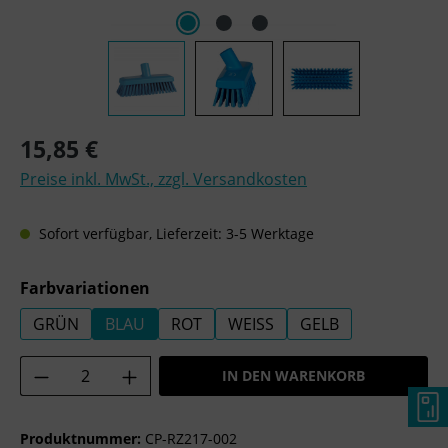
Regulärer Preis:
15,85 €
Preise inkl. MwSt., zzgl. Versandkosten
Sofort verfügbar, Lieferzeit: 3-5 Werktage
auswählen
Farbvariationen
GRÜN
BLAU
ROT
WEISS
GELB
Produkt Anzahl: Gib den gewünschten Wer
IN DEN WARENKORB
Produktnummer:
CP-RZ217-002