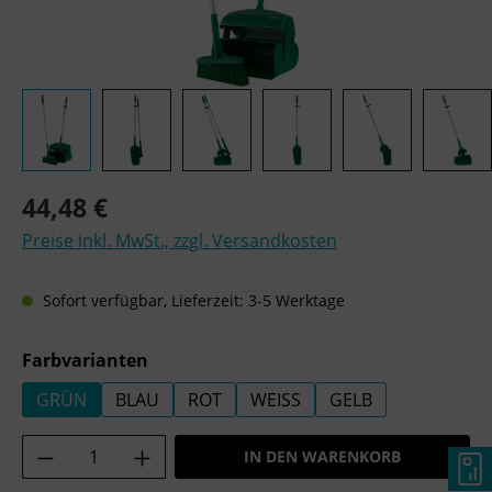
Regulärer Preis:
44,48 €
Preise inkl. MwSt., zzgl. Versandkosten
Sofort verfügbar, Lieferzeit: 3-5 Werktage
auswählen
Farbvarianten
GRÜN
BLAU
ROT
WEISS
GELB
Produkt Anzahl: Gib den gewünschten Wer
IN DEN WARENKORB