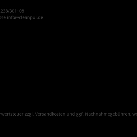
 2238/301108
sse info@cleanpul.de
hrwertsteuer zzgl.
Versandkosten
und ggf. Nachnahmegebühren, we