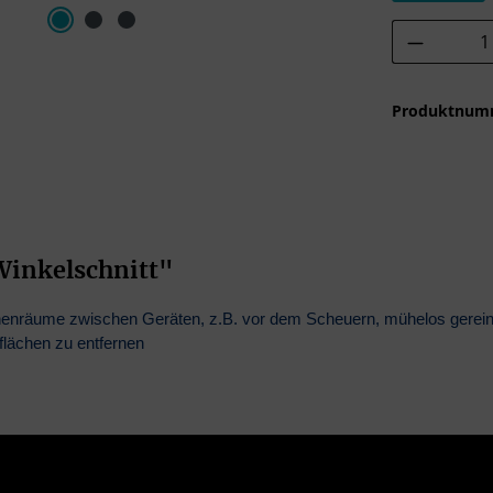
Produkt 
Produktnum
Winkelschnitt"
henräume zwischen Geräten, z.B. vor dem Scheuern, mühelos gereini
lächen zu entfernen