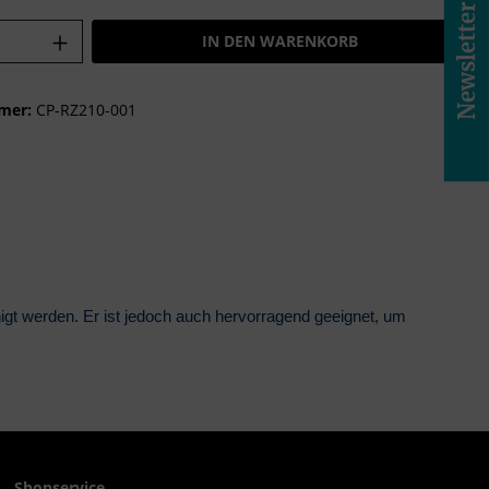
Newsletter
Anzahl: Gib den gewünschten Wert ein o
IN DEN WARENKORB
mer:
CP-RZ210-001
gt werden. Er ist jedoch auch hervorragend geeignet, um
Shopservice