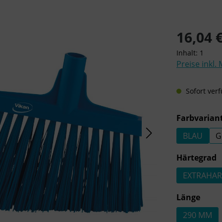
Regulärer Pre
16,04 
Inhalt:
1
Preise inkl.
Sofort verf
Farbvarian
BLAU
G
a
Härtegrad
EXTRAHAR
ausw
Länge
290 MM