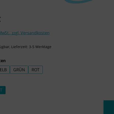
is:
€
 MwSt., zzgl. Versandkosten
ügbar, Lieferzeit: 3-5 Werktage
auswählen
ten
ELB
GRÜN
ROT
uswählen
T
ählen