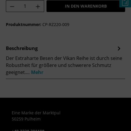
Produkt Anzahl: Gib den gewünschten Wer
IN DEN WARENKORB
Produktnummer:
CP-RZ220-009
Beschreibung
Der Extraharte Besen der Vikan Reihe ist durch seine
Robustheit für größere und schwerere Schmutz
geeignet.…
Mehr
Eine Marke der Marktpul
50259 Pulheim