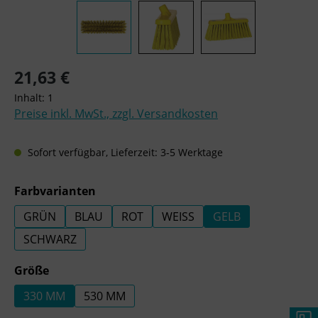
Regulärer Preis:
21,63 €
Inhalt:
1
Preise inkl. MwSt., zzgl. Versandkosten
Sofort verfügbar, Lieferzeit: 3-5 Werktage
auswählen
Farbvarianten
GRÜN
BLAU
ROT
WEISS
GELB
SCHWARZ
auswählen
Größe
330 MM
530 MM