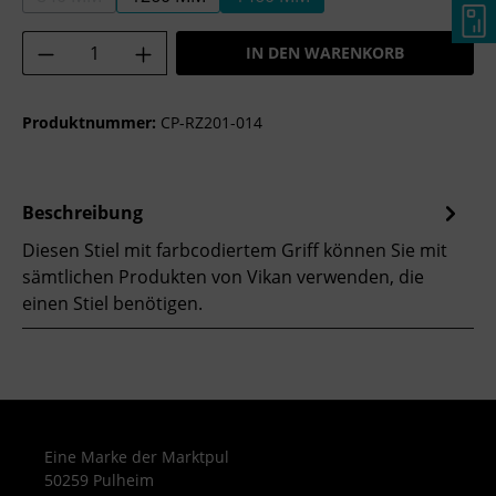
(DIESE OPTION IST ZURZEIT NICHT VERFÜGBAR.)
Produkt Anzahl: Gib den gewünschten Wer
IN DEN WARENKORB
Produktnummer:
CP-RZ201-014
Beschreibung
Diesen Stiel mit farbcodiertem Griff können Sie mit
sämtlichen Produkten von Vikan verwenden, die
einen Stiel benötigen.
Eine Marke der Marktpul
50259 Pulheim