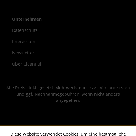
Unternehmen
Datenschutz
Impressum
Newsletter
Über CleanPul
Alle Preise inkl. gesetzl. Mehrwertsteuer zzgl.
Versandkosten
und ggf. Nachnahmegebühren, wenn nicht anders
angegeben.
Diese Website verwendet Cookies, um eine bestmögliche