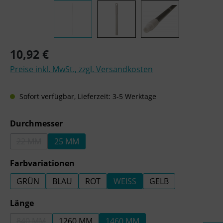
Regulärer Preis:
10,92 €
Preise inkl. MwSt., zzgl. Versandkosten
Sofort verfügbar, Lieferzeit: 3-5 Werktage
auswählen
Durchmesser
22 MM
25 MM
(DIESE OPTION IST ZURZEIT NICHT VERFÜGBAR.)
auswählen
Farbvariationen
GRÜN
BLAU
ROT
WEISS
GELB
auswählen
Länge
840 MM
1260 MM
1460 MM