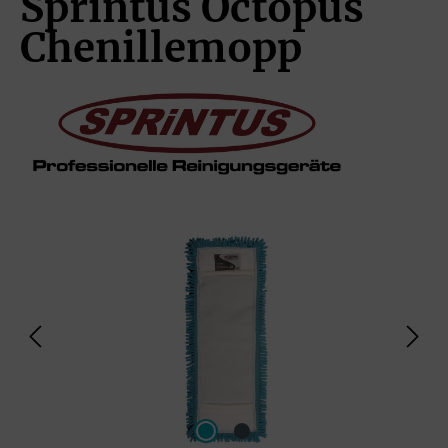
Sprintus Octopus
Chenillemopp
Bildergalerie überspringen