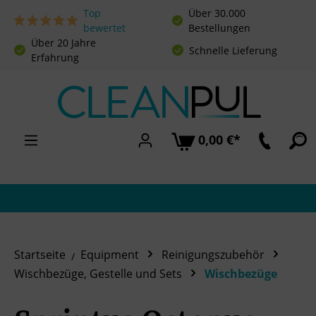
Top
Über 30.000
Zum Hauptinhalt springen
bewertet
Bestellungen
Über 20 Jahre
Schnelle Lieferung
Erfahrung
0,00 €*
Startseite
Equipment
Reinigungszubehör
Wischbezüge, Gestelle und Sets
Wischbezüge