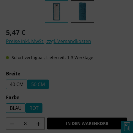
Regulärer Preis:
5,47 €
Preise inkl. MwSt., zzgl. Versandkosten
Sofort verfügbar, Lieferzeit: 1-3 Werktage
auswählen
Breite
40 CM
50 CM
auswählen
Farbe
BLAU
ROT
Produkt Anzahl: Gib den gewünschten Wer
IN DEN WARENKORB