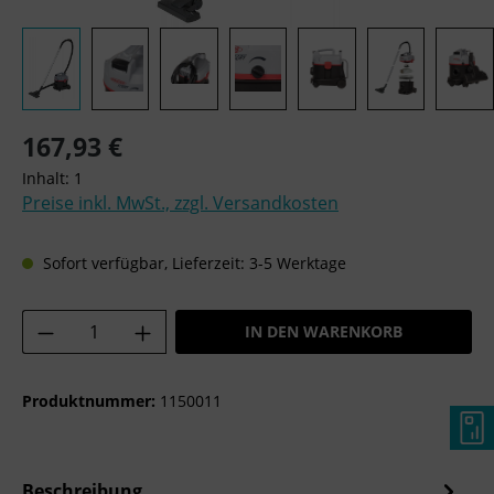
Regulärer Preis:
167,93 €
Inhalt:
1
Preise inkl. MwSt., zzgl. Versandkosten
Sofort verfügbar, Lieferzeit: 3-5 Werktage
Produkt Anzahl: Gib den gewünschten Wer
IN DEN WARENKORB
Produktnummer:
1150011
Beschreibung