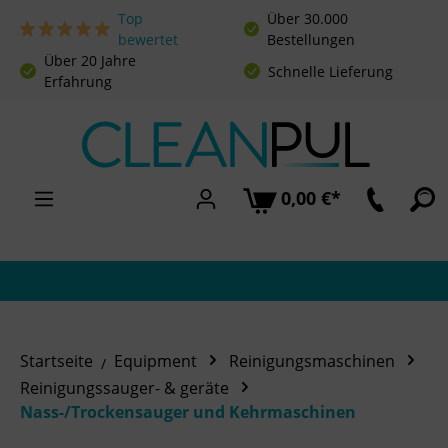
Top
Über 30.000
Zum Hauptinhalt springen
bewertet
Bestellungen
Über 20 Jahre
Schnelle Lieferung
Erfahrung
0,00 €*
Startseite
Equipment
Reinigungsmaschinen
Reinigungssauger- & geräte
Nass-/Trockensauger und Kehrmaschinen