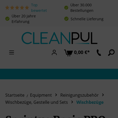
Top
Über 30.000
Zum Hauptinhalt springen
bewertet
Bestellungen
Über 20 Jahre
Schnelle Lieferung
Erfahrung
0,00 €*
Startseite
Equipment
Reinigungszubehör
Wischbezüge, Gestelle und Sets
Wischbezüge