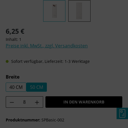
Regulärer Preis:
6,25 €
Inhalt:
1
Preise inkl. MwSt., zzgl. Versandkosten
Sofort verfügbar, Lieferzeit: 1-3 Werktage
auswählen
Breite
40 CM
50 CM
Produkt Anzahl: Gib den gewünschten Wer
IN DEN WARENKORB
Produktnummer:
SPBasic-002