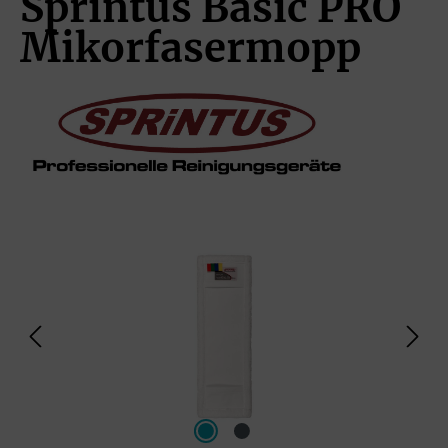
Sprintus Basic PRO
Mikorfasermopp
Bildergalerie überspringen