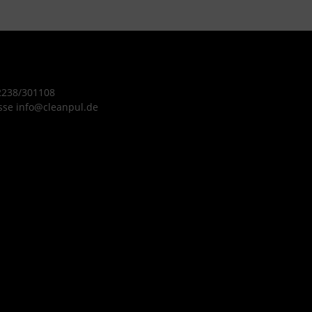
 2238/301108
sse info@cleanpul.de