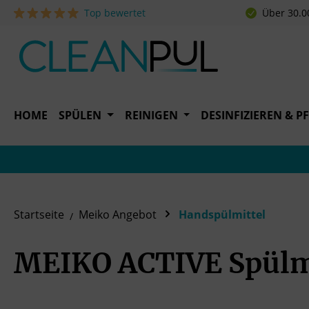
Top bewertet
Über 30.0
 Hauptinhalt springen
Zur Suche springen
Zur Hauptnavigation springen
HOME
SPÜLEN
REINIGEN
DESINFIZIEREN & P
Startseite
Meiko Angebot
Handspülmittel
MEIKO ACTIVE Spülm