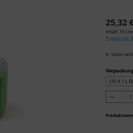
Regulärer Pre
25,32 
Inhalt:
10 Lit
Preise inkl.
Sofort verf
Verpackung
(10 X 1 L
Produkt 
Produktnum