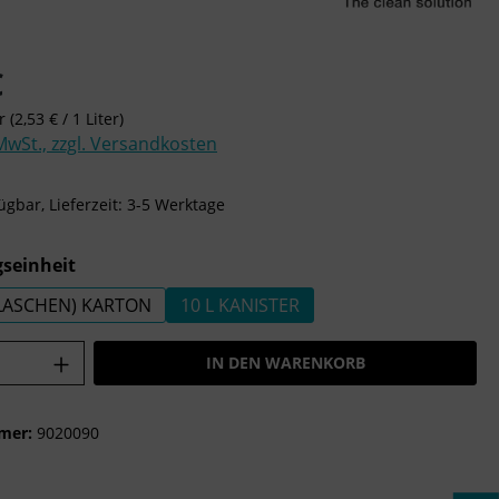
is:
€
er
(2,53 € / 1 Liter)
 MwSt., zzgl. Versandkosten
ügbar, Lieferzeit: 3-5 Werktage
auswählen
seinheit
 FLASCHEN) KARTON
10 L KANISTER
Anzahl: Gib den gewünschten Wert ein o
IN DEN WARENKORB
mer:
9020090