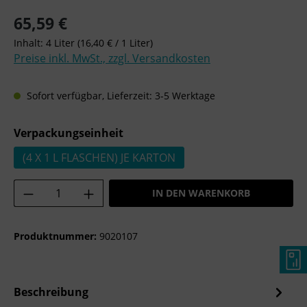
Regulärer Preis:
65,59 €
Inhalt:
4 Liter
(16,40 € / 1 Liter)
Preise inkl. MwSt., zzgl. Versandkosten
Sofort verfügbar, Lieferzeit: 3-5 Werktage
auswählen
Verpackungseinheit
(4 X 1 L FLASCHEN) JE KARTON
Produkt Anzahl: Gib den gewünschten Wer
IN DEN WARENKORB
Produktnummer:
9020107
Beschreibung