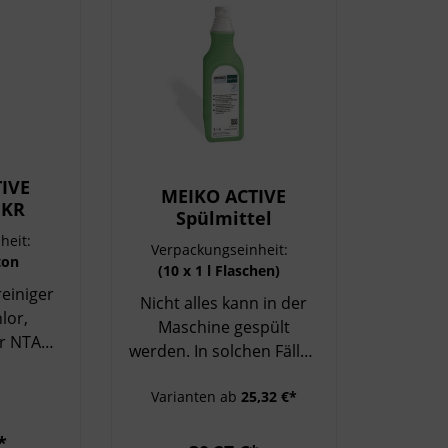
IVE
MEIKO ACTIVE
 KR
Spülmittel
heit:
Verpackungseinheit:
ton
(10 x 1 l Flaschen)
Karton
reiniger
Nicht alles kann in der
lor,
Maschine gespült
r NTA
werden. In solchen Fällen
mit dem
ist das MEIKO ACTIVE
sstoffe,
Varianten ab
25,32 €*
Spülmittel genau die
zess und
richtige Abhilfe. Beim
stung
*
manuellen Spülen