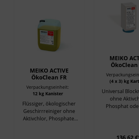
MEIKO ACT
ÖkoClean
MEIKO ACTIVE
Verpackungsein
ÖkoClean FR
(4 x 3) kg Kar
Verpackungseinheit:
Universal Block
12 kg Kanister
ohne Aktivch
Flüssiger, ökologischer
Phosphat ode
Geschirrreiniger ohne
Ausgezeichnet 
Aktivchlor, Phosphate,
EU-Ecolabel: Roh
NTA, EDTA für
Herstellungspro
gewerbliche
Reinigungslei
136,62 €