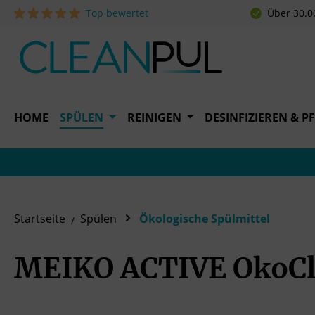
Top bewertet
Über 30.0
 Hauptinhalt springen
Zur Suche springen
Zur Hauptnavigation springen
HOME
SPÜLEN
REINIGEN
DESINFIZIEREN & P
Startseite
Spülen
Ökologische Spülmittel
MEIKO ACTIVE ÖkoCl