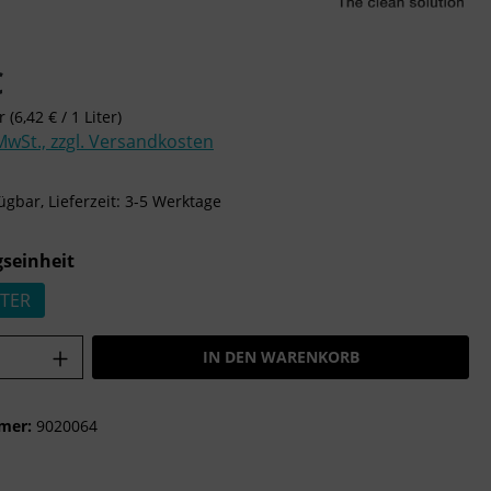
is:
€
er
(6,42 € / 1 Liter)
 MwSt., zzgl. Versandkosten
ügbar, Lieferzeit: 3-5 Werktage
auswählen
seinheit
STER
Anzahl: Gib den gewünschten Wert ein o
IN DEN WARENKORB
mer:
9020064