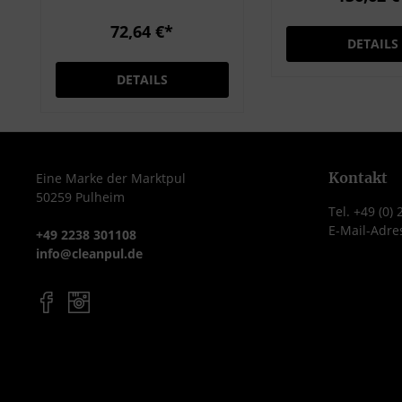
Geschirrspülmaschinen
unterliegen st
in Großküche und
72,64 €*
DETAILS
Gastronomie.
Produkteigenschaften:
DETAILS
umweltfreundlich mit EU-
Ecolabel ausgezeichnete
Reinigung, wirksame
Fett- und Stärkelösung
beseitigt leichte
Kontakt
Eine Marke der Marktpul
50259 Pulheim
Lebensmittelfarbstoffrüc
Tel. +49 (0)
kstände hervorragende
E-Mail-Adre
+49 2238 301108
Reinigungsergebnisse
info@cleanpul.de
auch bei mittlerer
Antrocknung optimale
Spülergebnisse mit
MEIKO ACTIVE ÖkoClean
KS Klarspüler
Anwendbarkeit: •
empfohlen • bedingt