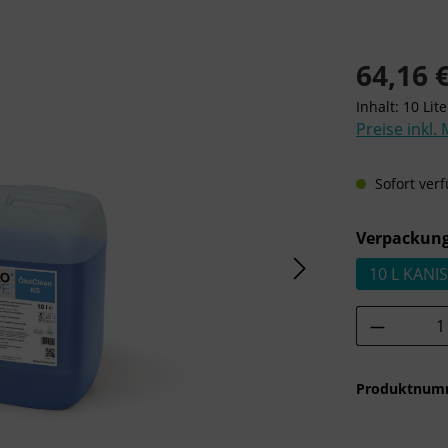
Regulärer Pre
64,16 
Inhalt:
10 Lit
Preise inkl.
Sofort verf
Verpackung
10 L KANI
Produkt 
Produktnum