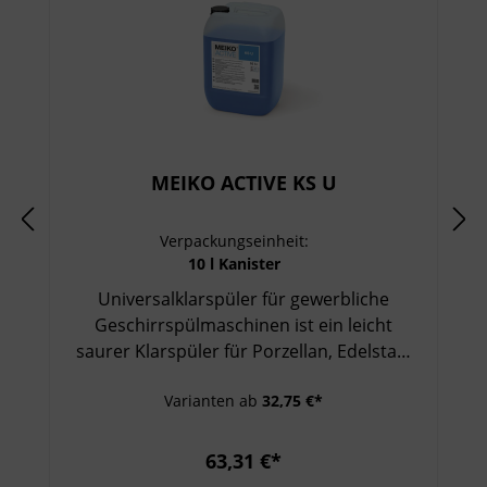
MEIKO ACTIVE KS U
Verpackungseinheit:
10 l Kanister
Universalklarspüler für gewerbliche
Geschirrspülmaschinen ist ein leicht
saurer Klarspüler für Porzellan, Edelstahl
und Kunststoff gewährleistet rasche
Varianten ab
32,75 €*
Trocknung des Geschirrs ist wirtschaftlich,
zeichnet sich durch gutes
Benetzungsvermögen aus und besitzt eine
63,31 €*
schaumreduzierende Wirkung liefert