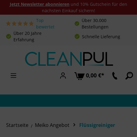
Jetzt Newsletter abonnieren
und 10% Gutschein für den
nächsten Einkauf sichern!
Top
Über 30.000
Zum Hauptinhalt springen
bewertet
Bestellungen
Über 20 Jahre
Schnelle Lieferung
Erfahrung
0,00 €*
Startseite
Meiko Angebot
Flüssigreiniger