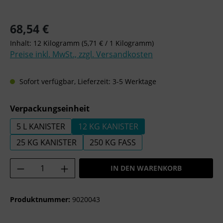
Regulärer Preis:
68,54 €
Inhalt:
12 Kilogramm
(5,71 € / 1 Kilogramm)
Preise inkl. MwSt., zzgl. Versandkosten
Sofort verfügbar, Lieferzeit: 3-5 Werktage
auswählen
Verpackungseinheit
5 L KANISTER
12 KG KANISTER
25 KG KANISTER
250 KG FASS
Produkt Anzahl: Gib den gewünschten Wer
IN DEN WARENKORB
Produktnummer:
9020043