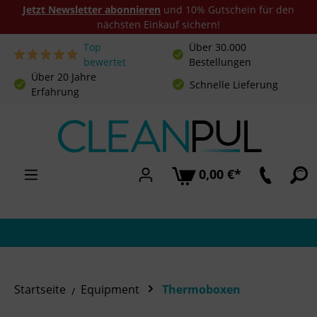
Jetzt Newsletter abonnieren
und 10% Gutschein für den
nächsten Einkauf sichern!
Top
Über 30.000
Zum Hauptinhalt springen
bewertet
Bestellungen
Über 20 Jahre
Schnelle Lieferung
Erfahrung
0,00 €*
Startseite
Equipment
Thermoboxen