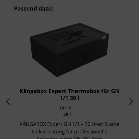
Produktgalerie überspringen
Passend dazu:
Kängabox Expert Thermobox für GN
1/1 30 l
Größe:
30 l
KÄNGABOX Expert GN 1/1 – 30 Liter: Starke
Isolierleistung für professionelle
Anforderungen Mit 30 Litern