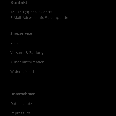
Material: Hochdichtes EPP, 100 %
Kontakt
recyclebar Spülmaschinenfest, kratzfest &
Tel. +49 (0) 2238/301108
robust Perfekt für Gastronomie, Catering
E-Mail-Adresse info@cleanpul.de
& Lieferservice Abmessungen außen: 600 x
400 x 230 mm (L x B x H) Abmessungen
innen: 538 x 338 x 167 mm (L x B x H)
Shopservice
AGB
Versand & Zahlung
Kundeninformation
Widerrufsrecht
Unternehmen
Datenschutz
Impressum