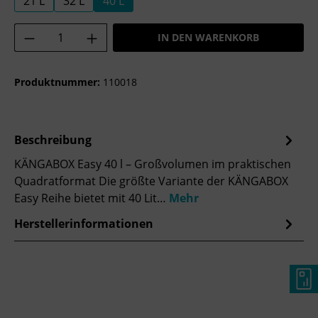
21 L
32 L
40 L
Produkt Anzahl: Gib den gewünschten Wer
IN DEN WARENKORB
Produktnummer:
110018
Beschreibung
KÄNGABOX Easy 40 l – Großvolumen im praktischen
Quadratformat Die größte Variante der KÄNGABOX
Easy Reihe bietet mit 40 Lit…
Mehr
Herstellerinformationen