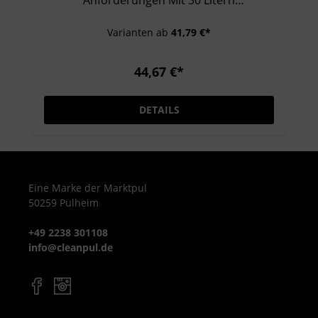
Fassungsvermögen bietet die KÄNGABOX
Varianten ab
41,79 €*
Expert ausreichend Platz für GN-Behälter
und ermöglicht sicheren Transport heißer
oder gekühlter Speisen. Die extrem leichte,
44,67 €*
aber widerstandsfähige EPP-Konstruktion
macht sie perfekt für den Dauereinsatz.
DETAILS
Einfach zu reinigen & lebensmittelecht Die
glatten Innenflächen sind hygienisch und
leicht zu säubern. Zudem ist die Box
spülmaschinenfest, lebensmittelecht und
HACCP-konform. Optimale
Eine Marke der Marktpul
50259 Pulheim
Temperaturstabilität Mit einer
Temperaturbeständigkeit von -40 °C bis
+49 2238 301108
+120 °C ist die Thermobox ideal für heiße,
info@cleanpul.de
warme oder kalte Speisen, Buffetware,
Catering oder Lieferservice. Produktdetails
Volumen: 30 Liter Format: GN 1/1
Temperaturbereich: -40 °C bis +120 °C