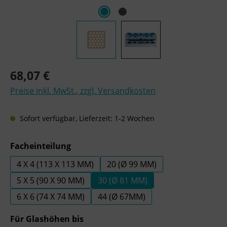
Regulärer Preis:
68,07 €
Preise inkl. MwSt., zzgl. Versandkosten
Sofort verfügbar, Lieferzeit: 1-2 Wochen
auswählen
Facheinteilung
4 X 4 (113 X 113 MM)
20 (Ø 99 MM)
5 X 5 (90 X 90 MM)
30 (Ø 81 MM)
6 X 6 (74 X 74 MM)
44 (Ø 67MM)
auswählen
Für Glashöhen bis