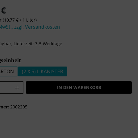
is:
 €
er
(10,77 € / 1 Liter)
 MwSt., zzgl. Versandkosten
ügbar, Lieferzeit: 3-5 Werktage
auswählen
seinheit
KARTON
(2 X 5) L KANISTER
Anzahl: Gib den gewünschten Wert ein o
IN DEN WARENKORB
mer:
2002295