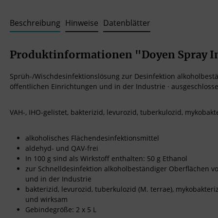
Beschreibung
Hinweise
Datenblätter
Produktinformationen "Doyen Spray I
Sprüh-/Wischdesinfektionslösung zur Desinfektion alkoholbest
öffentlichen Einrichtungen und in der Industrie · ausgeschlos
VAH-, IHO-gelistet, bakterizid, levurozid, tuberkulozid, mykobak
alkoholisches Flächendesinfektionsmittel
aldehyd- und QAV-frei
In 100 g sind als Wirkstoff enthalten: 50 g Ethanol
zur Schnelldesinfektion alkoholbeständiger Oberflächen v
und in der Industrie
bakterizid, levurozid, tuberkulozid (M. terrae), mykobakter
und wirksam
Gebindegröße: 2 x 5 L