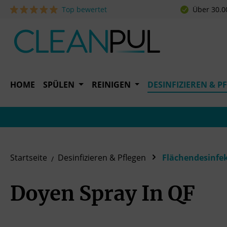
Top bewertet
Über 30.0
 Hauptinhalt springen
Zur Suche springen
Zur Hauptnavigation springen
HOME
SPÜLEN
REINIGEN
DESINFIZIEREN & P
Startseite
Desinfizieren & Pflegen
Flächendesinfe
Doyen Spray In QF