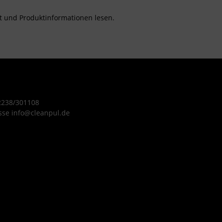
tt und Produktinformationen lesen.
 2238/301108
sse info@cleanpul.de