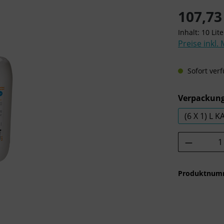
Regulärer Pre
107,73
Inhalt:
10 Lit
Preise inkl.
Sofort verf
Verpackung
(6 X 1) L 
Produkt 
Produktnum