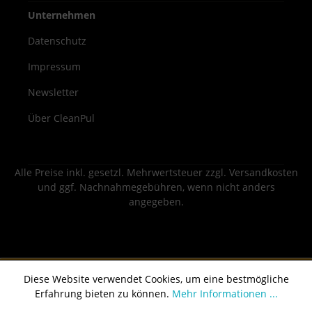
Unternehmen
Datenschutz
Impressum
Newsletter
Über CleanPul
Alle Preise inkl. gesetzl. Mehrwertsteuer zzgl.
Versandkosten
und ggf. Nachnahmegebühren, wenn nicht anders
angegeben.
Diese Website verwendet Cookies, um eine bestmögliche
Erfahrung bieten zu können.
Mehr Informationen ...