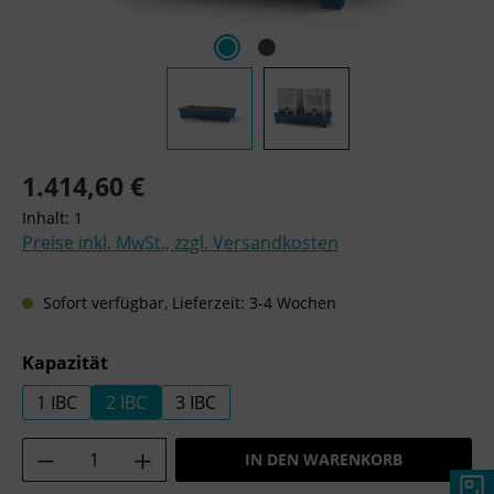
Regulärer Preis:
1.414,60 €
Inhalt:
1
Preise inkl. MwSt., zzgl. Versandkosten
Sofort verfügbar, Lieferzeit: 3-4 Wochen
auswählen
Kapazität
1 IBC
2 IBC
3 IBC
Produkt Anzahl: Gib den gewünschten Wer
IN DEN WARENKORB