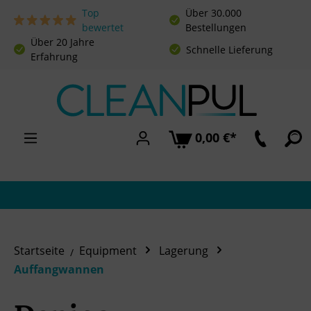
Top
Über 30.000
Zum Hauptinhalt springen
bewertet
Bestellungen
Über 20 Jahre
Schnelle Lieferung
Erfahrung
0,00 €*
Startseite
Equipment
Lagerung
Auffangwannen