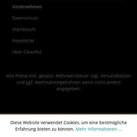
Unternehmen
Datenschutz
Impressum
Newsletter
Über CleanPul
Alle Preise inkl. gesetzl. Mehrwertsteuer zzgl.
Versandkosten
und ggf. Nachnahmegebühren, wenn nicht anders
angegeben.
Diese Website verwendet Cookies, um eine bestmögliche
Erfahrung bieten zu können.
Mehr Informationen ...