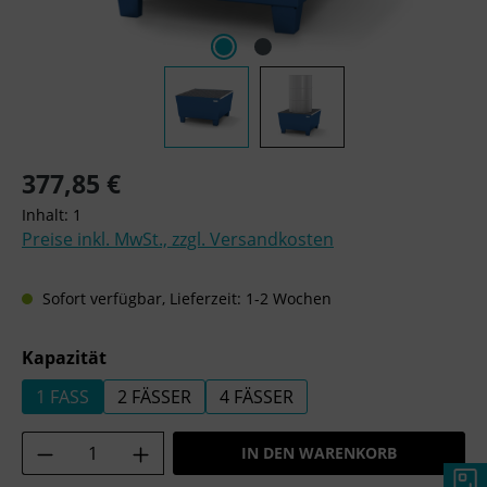
Regulärer Preis:
377,85 €
Inhalt:
1
Preise inkl. MwSt., zzgl. Versandkosten
Sofort verfügbar, Lieferzeit: 1-2 Wochen
auswählen
Kapazität
1 FASS
2 FÄSSER
4 FÄSSER
Produkt Anzahl: Gib den gewünschten Wer
IN DEN WARENKORB