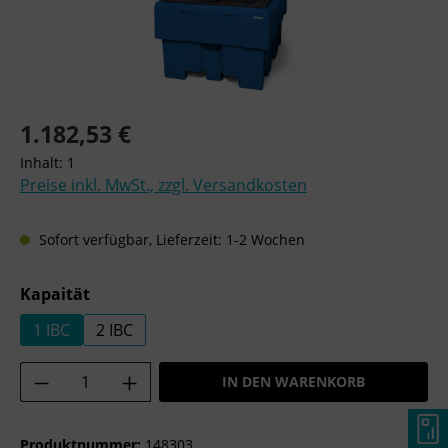
Regulärer Preis:
1.182,53 €
Inhalt:
1
Preise inkl. MwSt., zzgl. Versandkosten
Sofort verfügbar, Lieferzeit: 1-2 Wochen
auswählen
Kapaität
1 IBC
2 IBC
Produkt Anzahl: Gib den gewünschten Wer
IN DEN WARENKORB
Produktnummer:
148303