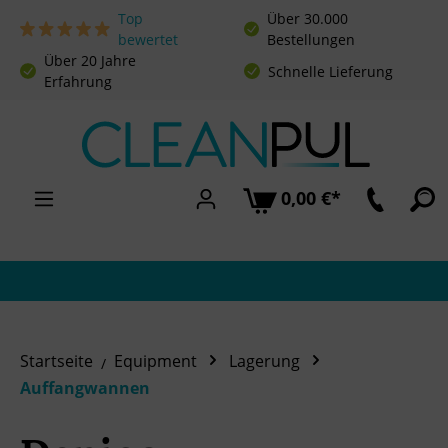
Top
Über 30.000
Zum Hauptinhalt springen
bewertet
Bestellungen
Über 20 Jahre
Schnelle Lieferung
Erfahrung
0,00 €*
Startseite
Equipment
Lagerung
Auffangwannen