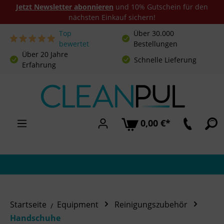
Jetzt Newsletter abonnieren
und 10% Gutschein für den
nächsten Einkauf sichern!
Top
Über 30.000
Zum Hauptinhalt springen
bewertet
Bestellungen
Über 20 Jahre
Schnelle Lieferung
Erfahrung
0,00 €*
Startseite
Equipment
Reinigungszubehör
Handschuhe