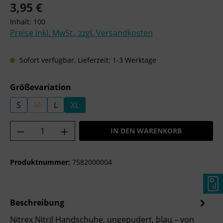
Regulärer Preis:
3,95 €
Inhalt:
100
Preise inkl. MwSt., zzgl. Versandkosten
Sofort verfügbar, Lieferzeit: 1-3 Werktage
auswählen
Größevariation
S
M
L
XL
(DIESE OPTION IST ZURZEIT NICHT VERFÜGBAR.)
Produkt Anzahl: Gib den gewünschten Wer
IN DEN WARENKORB
Produktnummer:
7582000004
Beschreibung
Nitrex Nitril Handschuhe, ungepudert, blau – von