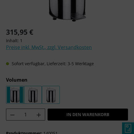
Regulärer Preis:
315,95 €
Inhalt:
1
Preise inkl. MwSt., zzgl. Versandkosten
Sofort verfügbar, Lieferzeit: 3-5 Werktage
auswählen
Volumen
50 LITER
70 LITER
100 LITER
Produkt Anzahl: Gib den gewünschten Wer
IN DEN WARENKORB
Produktnummer:
140051