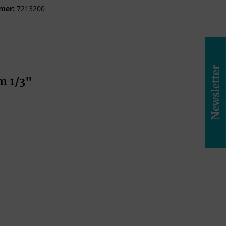
mer:
7213200
Newsletter
m 1/3"