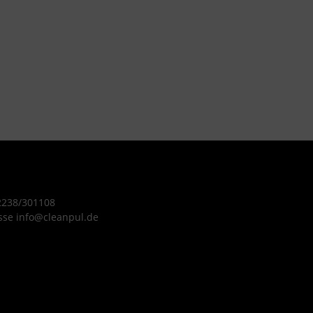
 2238/301108
sse info@cleanpul.de