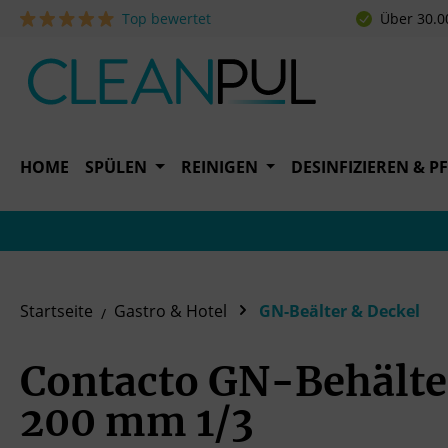
Top bewertet
Über 30.0
 Hauptinhalt springen
Zur Suche springen
Zur Hauptnavigation springen
HOME
SPÜLEN
REINIGEN
DESINFIZIEREN & P
Startseite
Gastro & Hotel
GN-Beälter & Deckel
Contacto GN-Behälter
200 mm 1/3