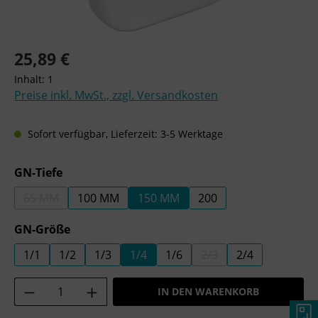
Regulärer Preis:
25,89 €
Inhalt:
1
Preise inkl. MwSt., zzgl. Versandkosten
Sofort verfügbar, Lieferzeit: 3-5 Werktage
auswählen
GN-Tiefe
65 MM
100 MM
150 MM
200
(DIESE OPTION IST ZURZEIT NICHT VERFÜGBAR.)
auswählen
GN-Größe
1/1
1/2
1/3
1/4
1/6
2/3
2/4
(DIESE OPTION IST ZU
Produkt Anzahl: Gib den gewünschten Wer
IN DEN WARENKORB