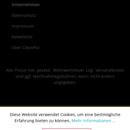
Unternehmen
Datenschutz
Impressum
Newsletter
Über CleanPul
Alle Preise inkl. gesetzl. Mehrwertsteuer zzgl.
Versandkosten
und ggf. Nachnahmegebühren, wenn nicht anders
angegeben.
Diese Website verwendet Cookies, um eine bestmögliche
Erfahrung bieten zu können.
Mehr Informationen ...