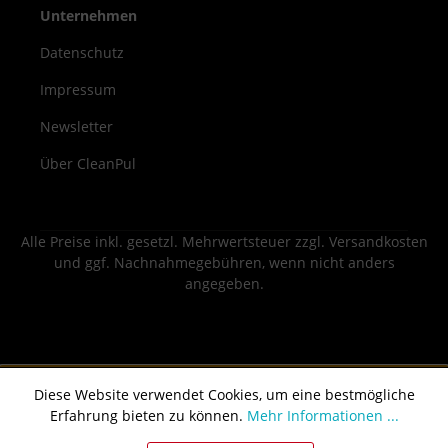
Unternehmen
Datenschutz
Impressum
Newsletter
Über CleanPul
Alle Preise inkl. gesetzl. Mehrwertsteuer zzgl.
Versandkosten
und ggf. Nachnahmegebühren, wenn nicht anders
angegeben.
Diese Website verwendet Cookies, um eine bestmögliche
Erfahrung bieten zu können.
Mehr Informationen ...