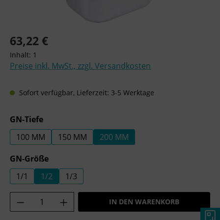
Regulärer Preis:
63,22 €
Inhalt:
1
Preise inkl. MwSt., zzgl. Versandkosten
Sofort verfügbar, Lieferzeit: 3-5 Werktage
auswählen
GN-Tiefe
100 MM
150 MM
200 MM
auswählen
GN-Größe
1/1
1/2
1/3
Produkt Anzahl: Gib den gewünschten Wer
IN DEN WARENKORB