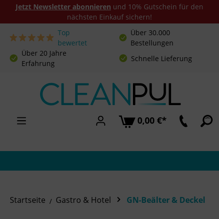
Jetzt Newsletter abonnieren
und 10% Gutschein für den
nächsten Einkauf sichern!
Top
Über 30.000
Zum Hauptinhalt springen
bewertet
Bestellungen
Über 20 Jahre
Schnelle Lieferung
Erfahrung
0,00 €*
Startseite
Gastro & Hotel
GN-Beälter & Deckel