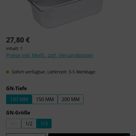
Regulärer Preis:
27,80 €
Inhalt:
1
Preise inkl. MwSt., zzgl. Versandkosten
Sofort verfügbar, Lieferzeit: 3-5 Werktage
auswählen
GN-Tiefe
100 MM
150 MM
200 MM
auswählen
GN-Größe
1/1
1/2
1/3
(DIESE OPTION IST ZURZEIT NICHT VERFÜGBAR.)