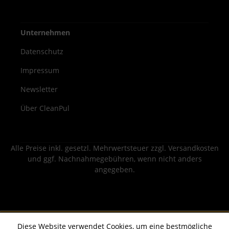
Unternehmen
Datenschutz
Impressum
Newsletter
Über CleanPul
Alle Preise inkl. gesetzl. Mehrwertsteuer zzgl.
Versandkosten
und ggf. Nachnahmegebühren, wenn nicht anders
angegeben.
Diese Website verwendet Cookies, um eine bestmögliche