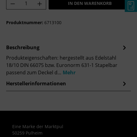
Produkt Anzahl: Gib den gewünschten Wer
IN DEN WARENKORB
Produktnummer:
6713100
Beschreibung
Produkteigenschaften: hergestellt aus Edelstahl
18/10 DIN 66075 bzw. Euronorm 631-1 Stapelbar
passend zum Deckel d…
Mehr
Herstellerinformationen
Eine Marke der Marktpul
50259 Pulheim