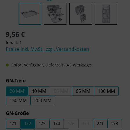
Regulärer Preis:
9,56 €
Inhalt:
1
Preise inkl. MwSt., zzgl. Versandkosten
Sofort verfügbar, Lieferzeit: 3-5 Werktage
auswählen
GN-Tiefe
20 MM
40 MM
55 MM
65 MM
100 MM
(DIESE OPTION IST ZURZEIT NICHT 
150 MM
200 MM
auswählen
GN-Größe
1/1
1/2
1/3
1/4
1/6
1/9
2/1
2/3
(DIESE OPTION IST ZURZEIT N
(DIESE OPTION IST ZU