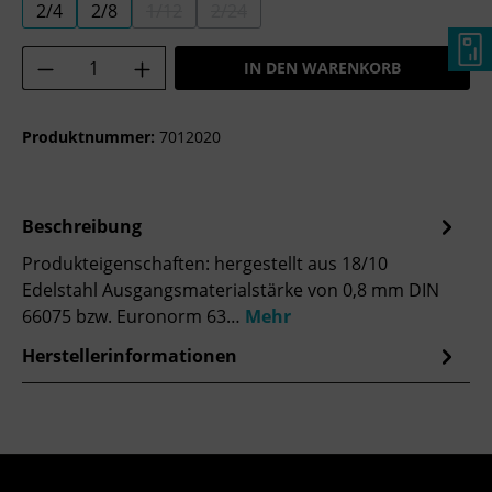
2/4
2/8
1/12
2/24
(DIESE OPTION IST ZURZEIT NICHT VERFÜGBA
(DIESE OPTION IST ZURZEIT NICHT 
Produkt Anzahl: Gib den gewünschten Wer
IN DEN WARENKORB
Produktnummer:
7012020
Beschreibung
Produkteigenschaften: hergestellt aus 18/10
Edelstahl Ausgangsmaterialstärke von 0,8 mm DIN
66075 bzw. Euronorm 63…
Mehr
Herstellerinformationen