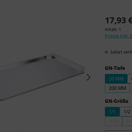
Regulärer Pre
17,93 
Inhalt:
1
Preise inkl.
Sofort verf
au
GN-Tiefe
20 MM
200 MM
a
GN-Größe
1/1
1/2
1/12
2/
(DIESE O