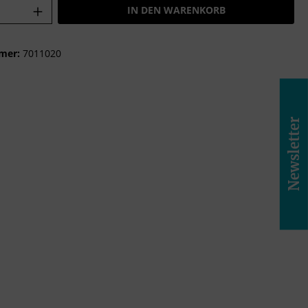
Anzahl: Gib den gewünschten Wert ein o
IN DEN WARENKORB
mer:
7011020
Newsletter