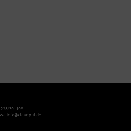
 2238/301108
sse info@cleanpul.de