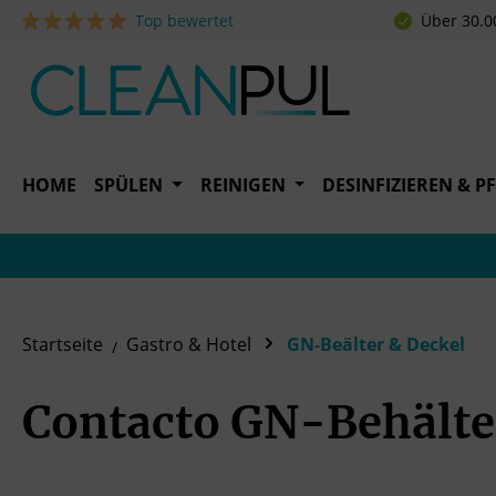
Top bewertet
Über 30.0
 Hauptinhalt springen
Zur Suche springen
Zur Hauptnavigation springen
HOME
SPÜLEN
REINIGEN
DESINFIZIEREN & P
Startseite
Gastro & Hotel
GN-Beälter & Deckel
Contacto GN-Behälte