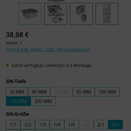
Regulärer Preis:
38,08 €
Inhalt:
1
Preise inkl. MwSt., zzgl. Versandkosten
Sofort verfügbar, Lieferzeit: 3-5 Werktage
auswählen
GN-Tiefe
20 MM
40 MM
55 MM
65 MM
100 MM
(DIESE OPTION IST ZURZEIT NICHT 
150 MM
200 MM
auswählen
GN-Größe
1/1
1/2
1/3
1/4
1/6
1/9
2/1
2/3
(DIESE OPTION IST ZU