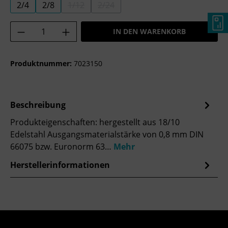
2/4
2/8
1/12
2/24
(DIESE OPTION IST ZURZEIT NICHT VERFÜGBA
(DIESE OPTION IST ZURZEIT NICHT 
Produkt Anzahl: Gib den gewünschten Wer
IN DEN WARENKORB
Produktnummer:
7023150
Beschreibung
Produkteigenschaften: hergestellt aus 18/10
Edelstahl Ausgangsmaterialstärke von 0,8 mm DIN
66075 bzw. Euronorm 63…
Mehr
Herstellerinformationen