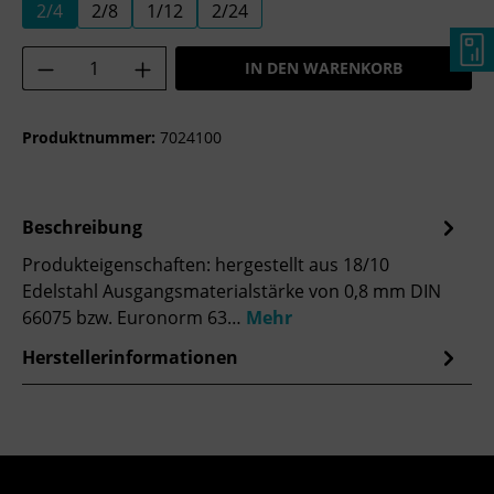
2/4
2/8
1/12
2/24
Produkt Anzahl: Gib den gewünschten Wer
IN DEN WARENKORB
Produktnummer:
7024100
Beschreibung
Produkteigenschaften: hergestellt aus 18/10
Edelstahl Ausgangsmaterialstärke von 0,8 mm DIN
66075 bzw. Euronorm 63…
Mehr
Herstellerinformationen