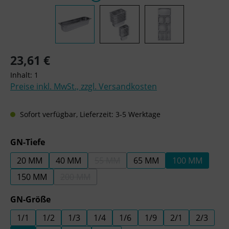
Regulärer Preis:
23,61 €
Inhalt:
1
Preise inkl. MwSt., zzgl. Versandkosten
Sofort verfügbar, Lieferzeit: 3-5 Werktage
auswählen
GN-Tiefe
20 MM
40 MM
55 MM
65 MM
100 MM
(DIESE OPTION IST ZURZEIT NICHT 
150 MM
200 MM
(DIESE OPTION IST ZURZEIT NICHT VERFÜGBA
auswählen
GN-Größe
1/1
1/2
1/3
1/4
1/6
1/9
2/1
2/3