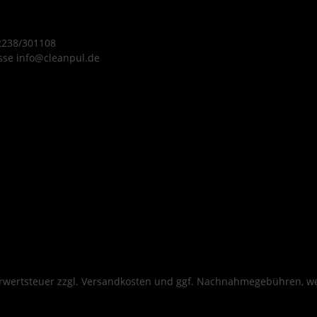
tz und
Haushalten mit höherem
en und
Verbrauch. Die Creme
 2238/301108
itig die
spendet intensiv
sse info@cleanpul.de
k
Feuchtigkeit, schützt die
nder
Haut vor Austrocknung
fe.
und ist frei von
lt:
Duftstoffen und
che
Farbstoffen.
elle
Produktmerkmale Inhalt:
 zur
500 ml Flasche
hen
Parfümfrei, besonders
igung
hautverträglich Intensive
ng mit
Feuchtigkeitsversorgung
nden
für trockene Haut Frei
von Farbstoffen,
 und
Parabenen und
hrwertsteuer zzgl.
Versandkosten
und ggf. Nachnahmegebühren, we
Duftstoffen Großgebinde
teme mit
für Vielverbraucher und