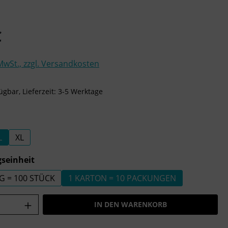
is:
€
 MwSt., zzgl. Versandkosten
ügbar, Lieferzeit: 3-5 Werktage
ählen
L
XL
auswählen
seinheit
G = 100 STÜCK
1 KARTON = 10 PACKUNGEN
Anzahl: Gib den gewünschten Wert ein o
IN DEN WARENKORB