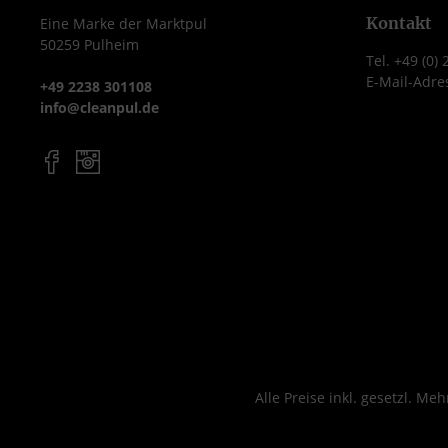
rückfettenden
effektiv Schmu
Kontakt
Eine Marke der Marktpul
50259 Pulheim
Inhaltsstoffen eignet sich
Mikroorganism
Tel. +49 (0)
Descoderm ideal für den
schützt gleichze
E-Mail-Adre
+49 2238 301108
täglichen Einsatz in
Haut dan
info@cleanpul.de
medizinischen und
hautschone
pflegerischen
Inhaltsstof
Einrichtungen. Die 500
Produktmerkmale Inha
ml Flasche ist handlich,
500 ml Flas
nachfüllbar und perfekt
Antimikrobi
für den Arbeitsplatz
Waschlotion
geeignet.
hygienisc
Produktmerkmale Inhalt:
Händevorrein
500 ml Flasche
Sanfte Reinigu
Alkoholische
hautpflege
Desinfektionslösung für
Substanzen pH-
Hände und Haut
hautneutral
Alle Preise inkl. gesetzl. Me
Wirkstoffe: Ethanol und
seifenfrei Geeignet für
1-Propanol VAH-gelistet
alle Spendersys