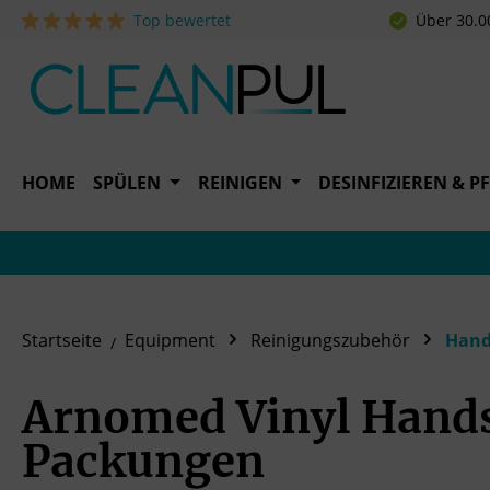
Top bewertet
Über 30.0
 Hauptinhalt springen
Zur Suche springen
Zur Hauptnavigation springen
HOME
SPÜLEN
REINIGEN
DESINFIZIEREN & P
Startseite
Equipment
Reinigungszubehör
Hand
Arnomed Vinyl Handsc
Packungen