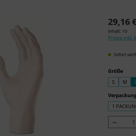
Regulärer Pre
29,16 
Inhalt:
10
Preise inkl.
Sofort verf
ausw
Größe
S
M
Verpackung
1 PACKUN
Produkt 