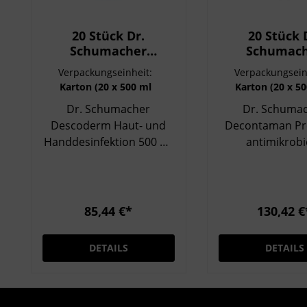
20 Stück Dr.
20 Stück 
Schumacher
Schumac
Descoderm Haut-
Decontaman
Verpackungseinheit:
Verpackungsein
und
Wash,
Karton (20 x 500 ml
Karton (20 x 5
Handdesinfektion
antimikrob
Flasche)
Flasche)
Dr. Schumacher
Dr. Schuma
500 ml Flasche
Waschlotion 
Descoderm Haut- und
Decontaman Pr
Flasch
Handdesinfektion 500 ml
antimikrobi
Flasche Dr. Schumacher
Waschlotion 
Descoderm ist eine
Flasche Dr. Schumacher
gebrauchsfertige,
Decontaman Pre
alkoholische Haut- und
der 500 ml Flas
85,44 €*
130,42 €
Handdesinfektion zur
eine hochwer
hygienischen und
antimikrobi
DETAILS
DETAILS
chirurgischen
Waschlotion
Händedesinfektion. Dank
gründlich
der hautschonenden
Händereinigung
Rezeptur mit
Desinfektion. Sie