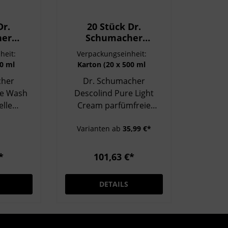
Dr.
20 Stück Dr.
her
Schumacher
 Pre
Descolind Pure Light
heit:
Verpackungseinheit:
Cream, parfümfreie
00 ml
Karton (20 x 500 ml
ielle
Pflegecreme 500 ml
Flasche)
cher
Dr. Schumacher
500 ml
Tube
e Wash
e
Descolind Pure Light
elle
Cream parfümfreie
500 ml
Pflegecreme 500 ml
Varianten ab
35,99 €*
Flasche Dr. Schumacher
 Wash in
Descolind Pure Light
che ist
Cream in der 500 ml
*
101,63 €*
tige
Flasche ist die ideale
elle
Lösung für die
DETAILS
 zur
parfümfreie Hautpflege
en
in medizinischen
 vor der
Einrichtungen,
 entfernt
Pflegeheimen oder