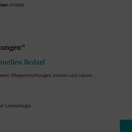
mer:
A10064
ckungen"
onellen Bedarf
raxen, Pflegeeinrichtungen, Küchen und Labore.
r Latexallergie.